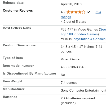
Release date
April 20, 2018
Customer Reviews
4.2
394
ratings
4.2 out of 5 stars
Best Sellers Rank
#83,477 in Video Games (
See
Top 100 in Video Games
)
#116 in
PlayStation 4 Console
Product Dimensions
14.3 x 4.5 x 17 inches; 7.41
ounces
Type of item
Video Game
Item model number
4655518633545
Is Discontinued By Manufacturer
No
Item Weight
7.4 ounces
Manufacturer
Sony Computer Entertainmen
Batteries
2 AA batteries required.
(included)