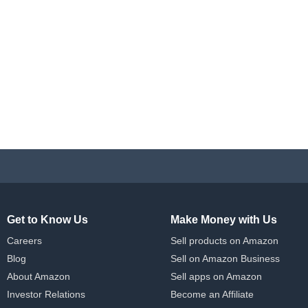
Get to Know Us
Make Money with Us
Careers
Sell products on Amazon
Blog
Sell on Amazon Business
About Amazon
Sell apps on Amazon
Investor Relations
Become an Affiliate