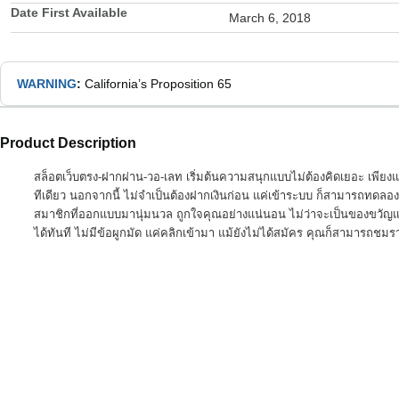
Date First Available
March 6, 2018
WARNING
:
California’s Proposition 65
Product Description
สล็อตเว็บตรง-ฝากผ่าน-วอ-เลท เริ่มต้นความสนุกแบบไม่ต้องคิดเยอะ เพียงแ
ทีเดียว นอกจากนี้ ไม่จำเป็นต้องฝากเงินก่อน แค่เข้าระบบ ก็สามารถทดลอง
สมาชิกที่ออกแบบมานุ่มนวล ถูกใจคุณอย่างแน่นอน ไม่ว่าจะเป็นของขวัญแ
ได้ทันที ไม่มีข้อผูกมัด แค่คลิกเข้ามา แม้ยังไม่ได้สมัคร คุณก็สามารถช