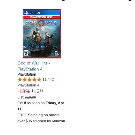
God of War Hits -
PlayStation 4
PlayStation
11,442
PlayStation 4
-18%
16
$
43
List:
$19.99
Get it as soon as
Friday, Apr
11
FREE Shipping on orders
over $35 shipped by Amazon