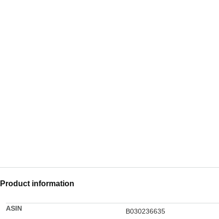
Product information
ASIN
B030236635