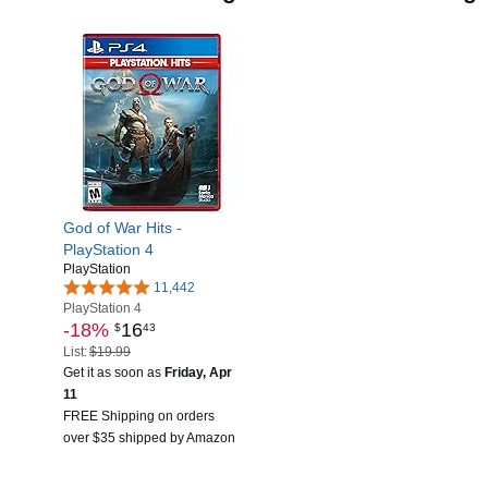
God of War Hits -
PlayStation 4
PlayStation
11,442
PlayStation 4
-18%
16
$
43
List:
$19.99
Get it as soon as
Friday, Apr
11
FREE Shipping on orders
over $35 shipped by Amazon