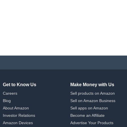
Get to Know Us
Make Money with Us
Careers
Sell products on Amazon
Blog
Sell on Amazon Business
About Amazon
Sell apps on Amazon
Investor Relations
Become an Affiliate
Amazon Devices
Advertise Your Products