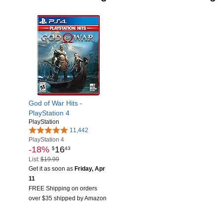
God of War Hits -
PlayStation 4
PlayStation
11,442
PlayStation 4
-18%
16
$
43
List:
$19.99
Get it as soon as
Friday, Apr
11
FREE Shipping on orders
over $35 shipped by Amazon