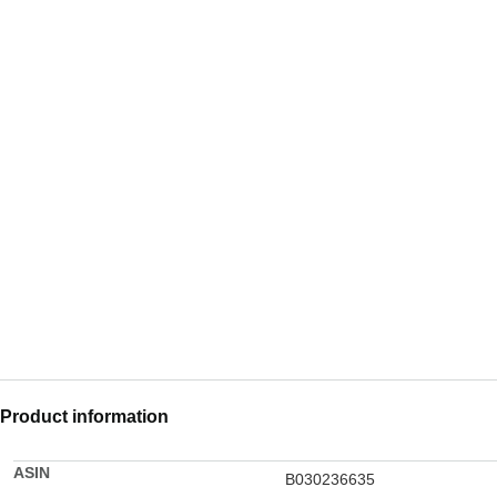
Product information
ASIN
B030236635