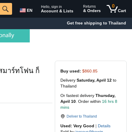
0
Returns
Hello, sign in
EN
& Orders
Cart
Account & Lists
Get free shipping to Thailand
สมาร์ทโฟน ก็
Buy used:
$860.85
Delivery
Saturday, April 12
to
Thailand
Or fastest delivery
Thursday,
April 10
. Order within
16 hrs 8
mins
Deliver to
Thailand
Used: Very Good
|
Details
Sold by
jerseys4thewin