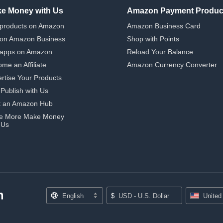
e Money with Us
Amazon Payment Produc
 products on Amazon
Amazon Business Card
 on Amazon Business
Shop with Points
 apps on Amazon
Reload Your Balance
me an Affiliate
Amazon Currency Converter
rtise Your Products
-Publish with Us
t an Amazon Hub
e More Make Money
 Us
English
$
USD - U.S. Dollar
United