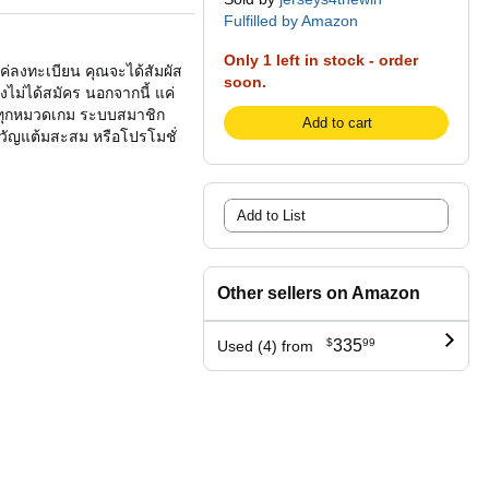
Fulfilled by Amazon
Only 1 left in stock - order
ค่ลงทะเบียน คุณจะได้สัมผัส
soon.
งไม่ได้สมัคร นอกจากนี้ แค่
ในทุกหมวดเกม ระบบสมาชิก
Add to cart
งขวัญแต้มสะสม หรือโปรโมชั่
Add to List
Other sellers on Amazon
$
335
99
Used (4) from