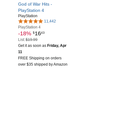
God of War Hits -
PlayStation 4
PlayStation
11,442
PlayStation 4
-18%
16
$
43
List:
$19.99
Get it as soon as
Friday, Apr
11
FREE Shipping on orders
over $35 shipped by Amazon