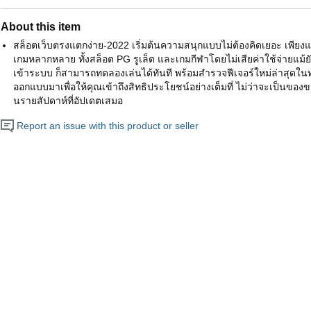
About this item
สล็อตเว็บตรงแตกง่าย-2022 เริ่มต้นความสนุกแบบไม่ต้องคิดเยอะ เพียงแ
เกมหลากหลาย ทั้งสล็อต PG รูเล็ต และเกมกีฬาโดยไม่เสียค่าใช้จ่ายแม้ยั
เข้าระบบ ก็สามารถทดลองเล่นได้ทันที พร้อมสำรวจฟีเจอร์ใหม่ล่าสุด
ออกแบบมาเพื่อให้คุณเข้าถึงสิทธิประโยชน์อย่างเต็มที่ ไม่ว่าจะเป็นขอ
นรายสัปดาห์ที่อัปเดตเสมอ
Report an issue with this product or seller