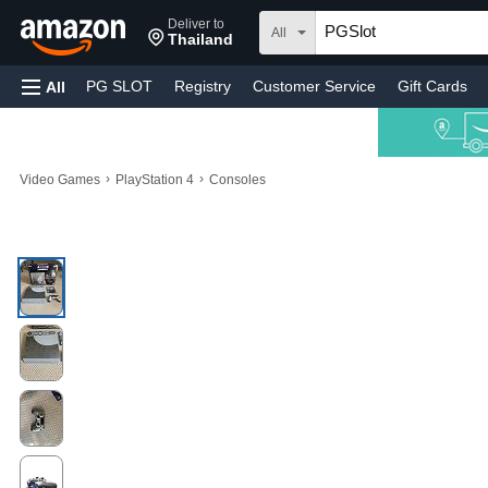
Deliver to
All
Thailand
PG SLOT
Registry
Customer Service
Gift Cards
All
›
›
Video Games
PlayStation 4
Consoles