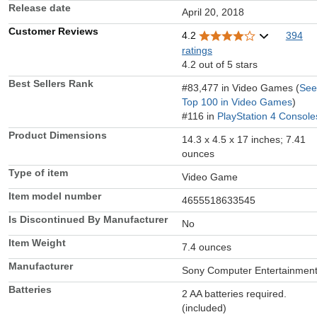
Release date
April 20, 2018
Customer Reviews
4.2
394
ratings
4.2 out of 5 stars
Best Sellers Rank
#83,477 in Video Games (
See
Top 100 in Video Games
)
#116 in
PlayStation 4 Console
Product Dimensions
14.3 x 4.5 x 17 inches; 7.41
ounces
Type of item
Video Game
Item model number
4655518633545
Is Discontinued By Manufacturer
No
Item Weight
7.4 ounces
Manufacturer
Sony Computer Entertainmen
Batteries
2 AA batteries required.
(included)