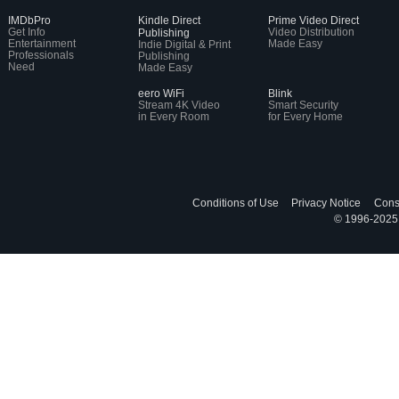
IMDbPro
Kindle Direct
Prime Video Direct
Get Info
Video Distribution
Publishing
Entertainment
Made Easy
Indie Digital & Print
Professionals
Publishing
Need
Made Easy
eero WiFi
Blink
Stream 4K Video
Smart Security
in Every Room
for Every Home
Conditions of Use
Privacy Notice
Cons
© 1996-2025, 