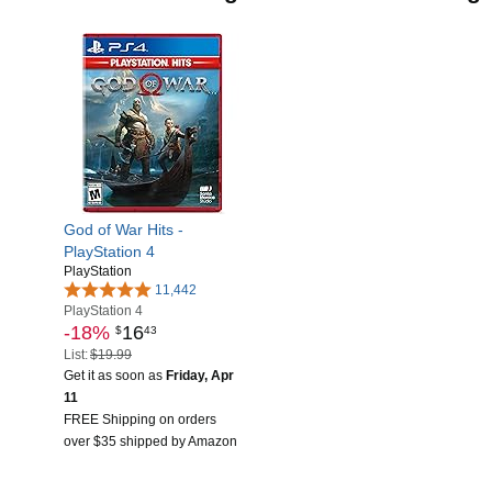
God of War Hits -
PlayStation 4
PlayStation
11,442
PlayStation 4
-18%
16
$
43
List:
$19.99
Get it as soon as
Friday, Apr
11
FREE Shipping on orders
over $35 shipped by Amazon