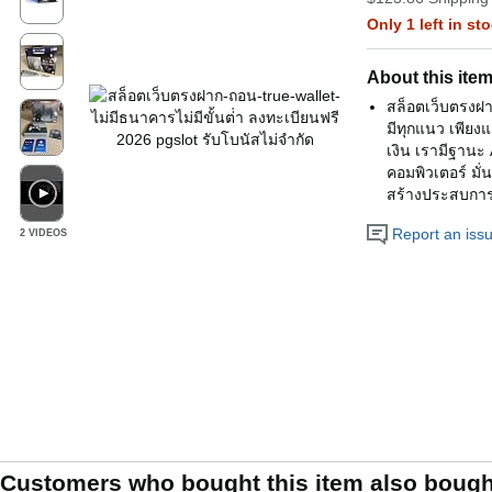
Only 1 left in st
About this ite
สล็อตเว็บตรงฝาก
มีทุกแนว เพียง
เงิน เรามีฐานะ 
คอมพิวเตอร์ มั
สร้างประสบการณ์
Report an issue
2 VIDEOS
Customers who bought this item also bough