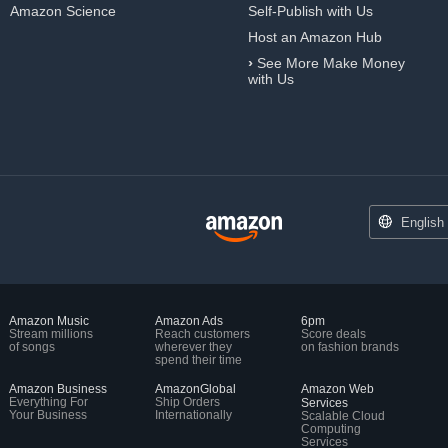
Amazon Science
Self-Publish with Us
Host an Amazon Hub
›
See More Make Money
with Us
English
Amazon Music
Amazon Ads
6pm
Stream millions
Reach customers
Score deals
of songs
wherever they
on fashion brands
spend their time
Amazon Business
AmazonGlobal
Amazon Web
Everything For
Ship Orders
Services
Your Business
Internationally
Scalable Cloud
Computing
Services