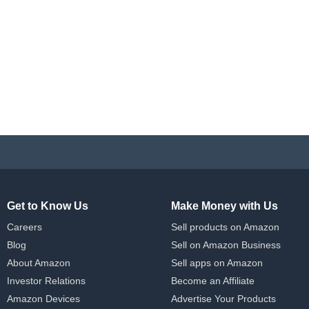
Get to Know Us
Make Money with Us
Careers
Sell products on Amazon
Blog
Sell on Amazon Business
About Amazon
Sell apps on Amazon
Investor Relations
Become an Affiliate
Amazon Devices
Advertise Your Products