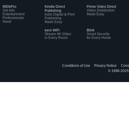
IMDbPro
Kindle Direct
Prime Video Direct
Get Info
Video Distribution
Publishing
Entertainment
Made Easy
Indie Digital & Print
Professionals
Publishing
Need
Made Easy
eero WiFi
Blink
Stream 4K Video
Smart Security
in Every Room
for Every Home
Conditions of Use
Privacy Notice
Cons
© 1996-2025, 