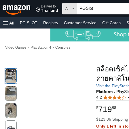
Deliver to
All
Thailand
PG SLOT
Registry
Customer Service
Gift Cards
S
All
›
›
Video Games
PlayStation 4
Consoles
สล็อตเช็คไ
ค่ายคาสิโ
Visit the PlayStat
Platform :
PlaySt
4.2
719
$
98
$123.86 Shipping
Only 1 left in st