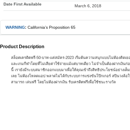
Date First Available
March 6, 2018
WARNING
:
California’s Proposition 65
Product Description
สล็อตเครดิตฟรี-50-บาท-แค่สมัคร-2023 เริ่มต้นความสนุกแบบไม่ต้องคิดเย
และเกมกีฬาโดยที่ไม่เสียค่าใช้จ่ายแม้แต่บาทเดียว ไม่จำเป็นต้องฝากเงิน
นี้ เรายังมีระบบสมาชิกออกแบบมาเพื่อให้คุณเข้าถึงสิทธิประโยชน์อย่างเต็ม
เลย ไม่ต้องโหลดแอป พลาดไม่ได้กับระบบการแข่งขันโป๊กเกอร์ สปินวงล้อใ
สามารถ เล่นฟรี โดยไม่ต้องฝากเงิน รับเครดิตฟรีเพื่อใช้ชนะรางวัล