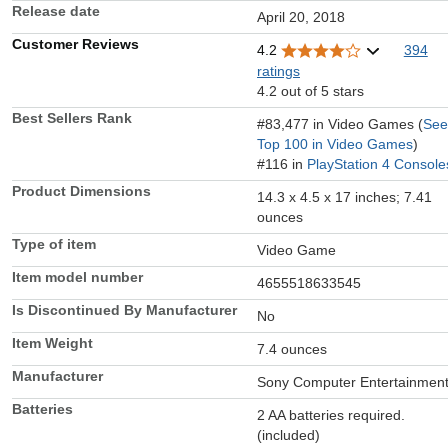
Release date
April 20, 2018
Customer Reviews
4.2
394
ratings
4.2 out of 5 stars
Best Sellers Rank
#83,477 in Video Games (
See
Top 100 in Video Games
)
#116 in
PlayStation 4 Console
Product Dimensions
14.3 x 4.5 x 17 inches; 7.41
ounces
Type of item
Video Game
Item model number
4655518633545
Is Discontinued By Manufacturer
No
Item Weight
7.4 ounces
Manufacturer
Sony Computer Entertainmen
Batteries
2 AA batteries required.
(included)