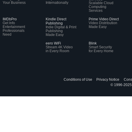
Your Business
Internationally
Scalable Cloud
Computing
Services
IMDbPro
Kindle Direct
Prime Video Direct
Get Info
Video Distribution
Publishing
Entertainment
Made Easy
Indie Digital & Print
Professionals
Publishing
Need
Made Easy
eero WiFi
Blink
Stream 4K Video
Smart Security
in Every Room
for Every Home
Conditions of Use
Privacy Notice
Cons
© 1996-2025, 