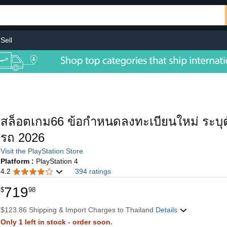
Sell
สล็อตเกม66 ข้อกำหนดลงทะเบียนใหม่ ระบุต
รถ 2026
Visit the PlayStation Store
Platform :
PlayStation 4
4.2
394 ratings
719
$
98
$123.86 Shipping & Import Charges to Thailand
Details
Only 1 left in stock - order soon.