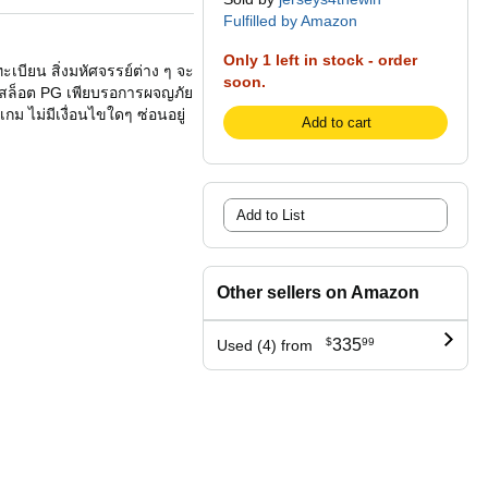
Fulfilled by Amazon
Only 1 left in stock - order
ะเบียน สิ่งมหัศจรรย์ต่าง ๆ จะ
soon.
ละสล็อต PG เพียบรอการผจญภัย
ม ไม่มีเงื่อนไขใดๆ ซ่อนอยู่
Add to cart
Add to List
Other sellers on Amazon
$
335
99
Used (4) from