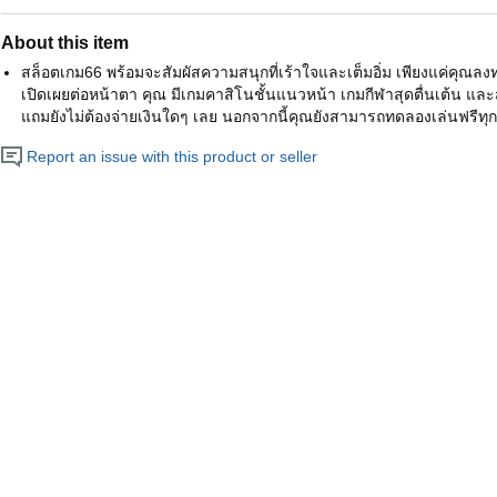
About this item
สล็อตเกม66 พร้อมจะสัมผัสความสนุกที่เร้าใจและเต็มอิ่ม เพียงแค่คุณลงท
เปิดเผยต่อหน้าตา คุณ มีเกมคาสิโนชั้นแนวหน้า เกมกีฬาสุดตื่นเต้น แ
แถมยังไม่ต้องจ่ายเงินใดๆ เลย นอกจากนี้คุณยังสามารถทดลองเล่นฟรีทุกเก
Report an issue with this product or seller