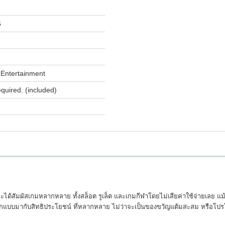
5
Entertainment
equired. (included)
ได้สัมผัสเกมหลากหลาย ทั้งสล็อต รูเล็ต และเกมกีฬาโดยไม่เสียค่าใช้จ่ายเลย แม้
แบบมากับสิทธิประโยชน์ ที่หลากหลาย ไม่ว่าจะเป็นของขวัญแต้มสะสม หรือโปรโม