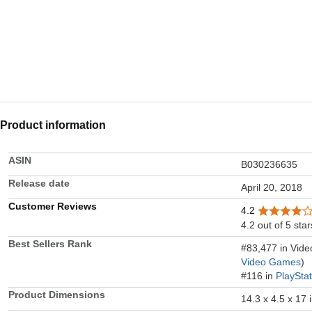
Product information
ASIN
B030236635
Release date
April 20, 2018
Customer Reviews
4.2
4.2 out of 5 star
Best Sellers Rank
#83,477 in Vid
Video Games
)
#116 in
PlaySta
Product Dimensions
14.3 x 4.5 x 17