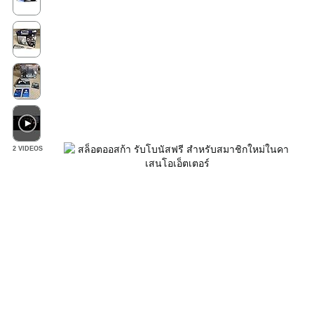
2 VIDEOS