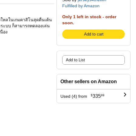
Fulfilled by Amazon
Only 1 left in stock - order
งใหลในเกมคาสิโนสุดตื่นเต้น
soon.
ค่เข้าระบบ ก็สามารถทดลองเล่น
นื่อง
Add to cart
Add to List
Other sellers on Amazon
$
335
99
Used (4) from