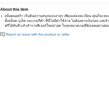
About this item
สล็อตออสก้า เริ่มต้นความสนุกแบบง่ายๆ เพียงแค่ลงทะเบียน คุณก็จะหล
ทั้งสล็อต รูเล็ต และเกมกีฬา ที่นี่ไม่มีค่าใช้จ่าย ไม่ต้องฝากเงินก่อน แ
ฟรีได้ทันที แล้วสำรวจฟีเจอร์ใหม่ล่าสุด ในทุกหมวดเกมที่อัปเดตอย่างต่อเ
Report an issue with this product or seller