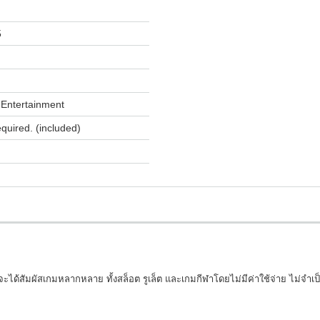
5
Entertainment
equired. (included)
ะได้สัมผัสเกมหลากหลาย ทั้งสล็อต รูเล็ต และเกมกีฬาโดยไม่มีค่าใช้จ่าย ไม่จำเ