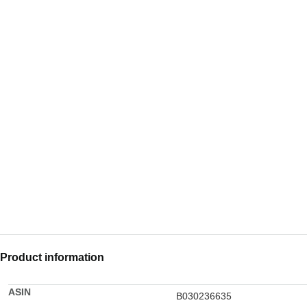
Product information
ASIN
B030236635