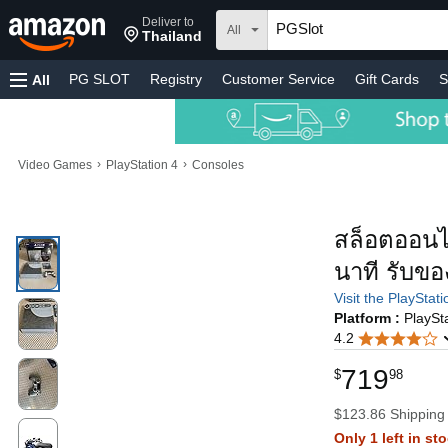
Deliver to
All
Thailand
PG SLOT
Registry
Customer Service
Gift Cards
S
All
›
›
Video Games
PlayStation 4
Consoles
สล็อตออนไล
นาที รับขอ
Visit the PlayStat
Platform :
PlaySt
4.2
719
$
98
$123.86 Shipping
Only 1 left in st