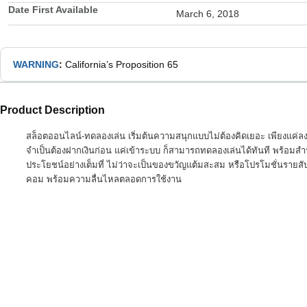
Date First Available
March 6, 2018
WARNING
:
California’s Proposition 65
Product Description
สล็อตออนไลน์-ทดลองเล่น เริ่มต้นความสนุกแบบไม่ต้องคิดเยอะ เพียงแค่ลงท
จำเป็นต้องฝากเงินก่อน แค่เข้าระบบ ก็สามารถทดลองเล่นได้ทันที พร้อมสำ
ประโยชน์อย่างเต็มที่ ไม่ว่าจะเป็นของขวัญแต้มสะสม หรือโปรโมชั่นรายสัป
คอม พร้อมความลื่นไหลตลอดการใช้งาน