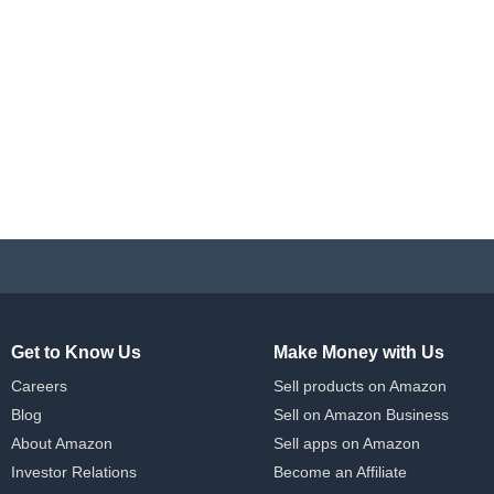
Get to Know Us
Make Money with Us
Careers
Sell products on Amazon
Blog
Sell on Amazon Business
About Amazon
Sell apps on Amazon
Investor Relations
Become an Affiliate