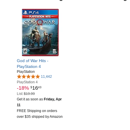
God of War Hits -
PlayStation 4
PlayStation
11,442
PlayStation 4
-18%
16
$
43
List:
$19.99
Get it as soon as
Friday, Apr
11
FREE Shipping on orders
over $35 shipped by Amazon