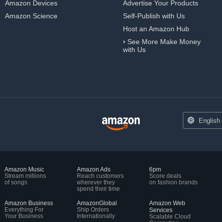
Amazon Devices
Advertise Your Products
Amazon Science
Self-Publish with Us
Host an Amazon Hub
›
See More Make Money
with Us
English
Amazon Music
Amazon Ads
6pm
Stream millions
Reach customers
Score deals
of songs
wherever they
on fashion brands
spend their time
Amazon Business
AmazonGlobal
Amazon Web
Everything For
Ship Orders
Services
Your Business
Internationally
Scalable Cloud