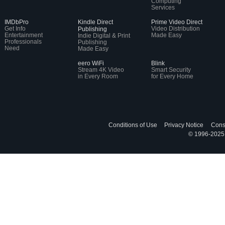
Computing
Services
IMDbPro
Kindle Direct
Prime Video Direct
Get Info
Video Distribution
Publishing
Entertainment
Made Easy
Indie Digital & Print
Professionals
Publishing
Need
Made Easy
eero WiFi
Blink
Stream 4K Video
Smart Security
in Every Room
for Every Home
Conditions of Use
Privacy Notice
Cons
© 1996-2025, 