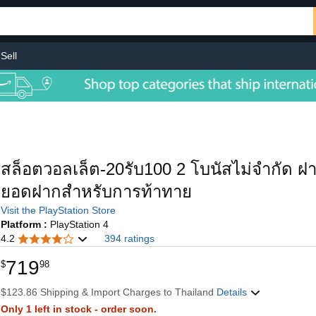
Sell
สล็อตวอลเล็ต-20รับ100 2 โบนัสไม่จำกัด ฝา
ยอดฝากสำหรับการท้าทาย
Visit the PlayStation Store
Platform :
PlayStation 4
4.2
394 ratings
719
$
98
$123.86 Shipping & Import Charges to Thailand
Details
Only 1 left in stock - order soon.