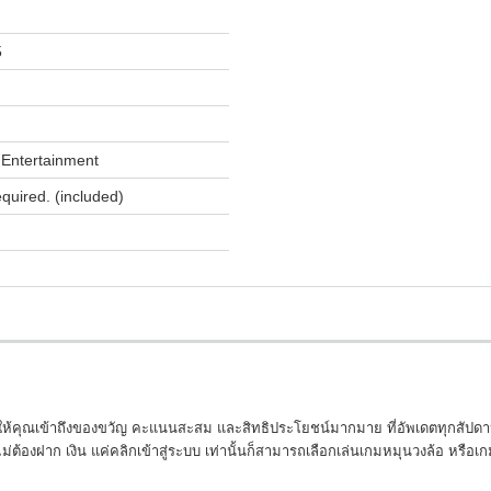
5
Entertainment
equired. (included)
ห้คุณเข้าถึงของขวัญ คะแนนสะสม และสิทธิประโยชน์มากมาย ที่อัพเดตทุกสัปดาห์ 
ม่ต้องฝาก เงิน แค่คลิกเข้าสู่ระบบ เท่านั้นก็สามารถเลือกเล่นเกมหมุนวงล้อ หรื