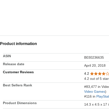
Product information
ASIN
B030236635
Release date
April 20, 2018
Customer Reviews
4.2
4.2 out of 5 star
Best Sellers Rank
#83,477 in Vid
Video Games
)
#116 in
PlaySta
Product Dimensions
14.3 x 4.5 x 17