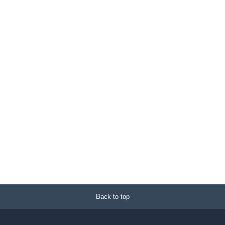
Back to top