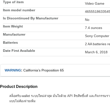
Type of item
Video Game
Item model number
465551863354
Is Discontinued By Manufacturer
No
Item Weight
7.4 ounces
Manufacturer
Sony Computer 
Batteries
2 AA batteries r
Date First Available
March 6, 2018
WARNING
:
California’s Proposition 65
Product Description
สล็อตรับ-wallet ระบบใหม่ล่าสุด มั่นใจด้วย API ลิขสิทธิ์แท้ และกิจกรรมราย
แบบไม่ต้องจ่ายเพิ่ม