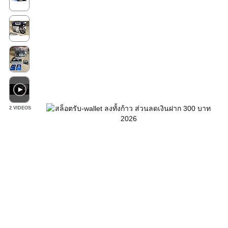
2 VIDEOS