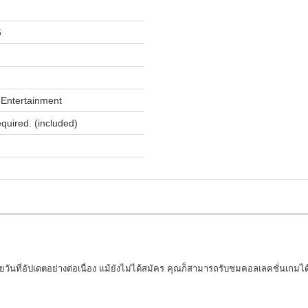
5
Entertainment
equired. (included)
วันที่อัปเดตอย่างต่อเนื่อง แม้ยังไม่ได้สมัคร คุณก็สามารถรับชมคอลเลคชั่นเกมได้ น