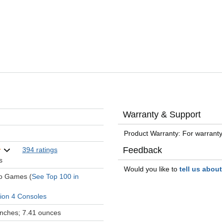
Warranty & Support
Product Warranty: For warranty
Feedback
394 ratings
s
Would you like to
tell us abou
eo Games (
See Top 100 in
tion 4 Consoles
 inches; 7.41 ounces