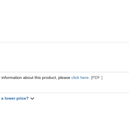
 information about this product, please
click here.
[PDF ]
t a lower price?