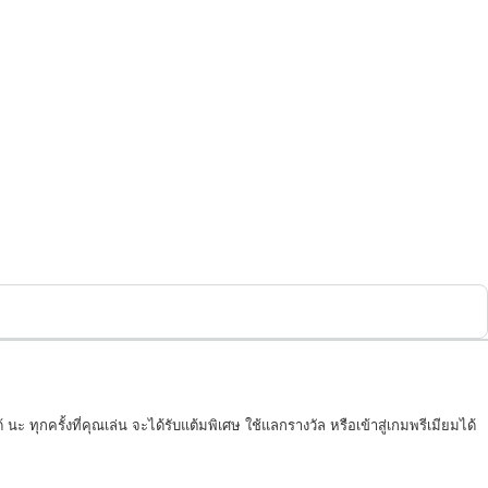
ะ ทุกครั้งที่คุณเล่น จะได้รับแต้มพิเศษ ใช้แลกรางวัล หรือเข้าสู่เกมพรีเมียมได้