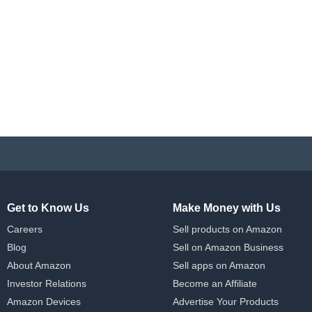
Get to Know Us
Make Money with Us
Careers
Sell products on Amazon
Blog
Sell on Amazon Business
About Amazon
Sell apps on Amazon
Investor Relations
Become an Affiliate
Amazon Devices
Advertise Your Products