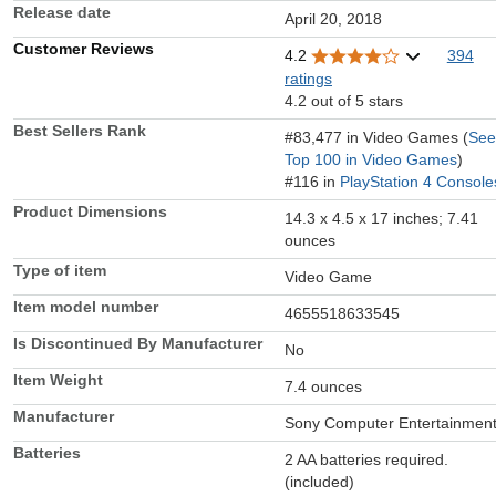
Release date
April 20, 2018
Customer Reviews
4.2
394
ratings
4.2 out of 5 stars
Best Sellers Rank
#83,477 in Video Games (
See
Top 100 in Video Games
)
#116 in
PlayStation 4 Console
Product Dimensions
14.3 x 4.5 x 17 inches; 7.41
ounces
Type of item
Video Game
Item model number
4655518633545
Is Discontinued By Manufacturer
No
Item Weight
7.4 ounces
Manufacturer
Sony Computer Entertainmen
Batteries
2 AA batteries required.
(included)