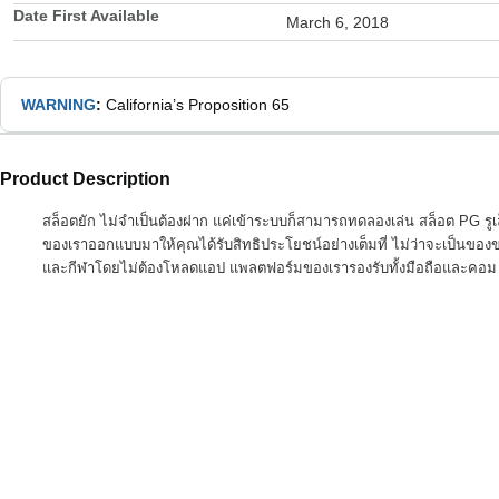
Date First Available
March 6, 2018
WARNING
:
California’s Proposition 65
Product Description
สล็อตยัก ไม่จำเป็นต้องฝาก แค่เข้าระบบก็สามารถทดลองเล่น สล็อต PG รูเล
ของเราออกแบบมาให้คุณได้รับสิทธิประโยชน์อย่างเต็มที่ ไม่ว่าจะเป็นข
และกีฬาโดยไม่ต้องโหลดแอป แพลตฟอร์มของเรารองรับทั้งมือถือและคอม 