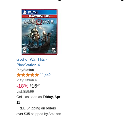
God of War Hits -
PlayStation 4
PlayStation
11,442
PlayStation 4
-18%
16
$
43
List:
$19.99
Get it as soon as
Friday, Apr
11
FREE Shipping on orders
over $35 shipped by Amazon