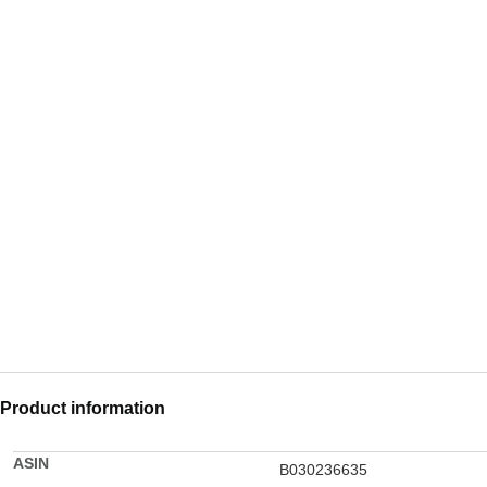
Product information
ASIN
B030236635