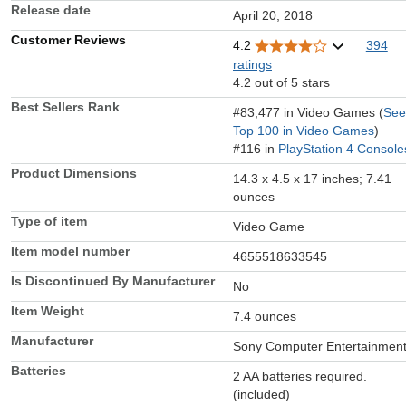
Release date
April 20, 2018
Customer Reviews
4.2
394
ratings
4.2 out of 5 stars
Best Sellers Rank
#83,477 in Video Games (
See
Top 100 in Video Games
)
#116 in
PlayStation 4 Console
Product Dimensions
14.3 x 4.5 x 17 inches; 7.41
ounces
Type of item
Video Game
Item model number
4655518633545
Is Discontinued By Manufacturer
No
Item Weight
7.4 ounces
Manufacturer
Sony Computer Entertainmen
Batteries
2 AA batteries required.
(included)