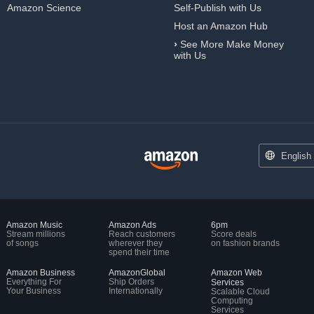
Amazon Science
Self-Publish with Us
Host an Amazon Hub
›
See More Make Money
with Us
English
Amazon Music
Amazon Ads
6pm
Stream millions
Reach customers
Score deals
of songs
wherever they
on fashion brands
spend their time
Amazon Business
AmazonGlobal
Amazon Web
Everything For
Ship Orders
Services
Your Business
Internationally
Scalable Cloud
Computing
Services