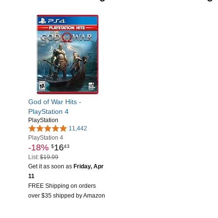
God of War Hits -
PlayStation 4
PlayStation
11,442
PlayStation 4
-18%
16
$
43
List:
$19.99
Get it as soon as
Friday, Apr
11
FREE Shipping on orders
over $35 shipped by Amazon