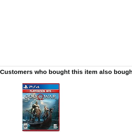
Customers who bought this item also bough