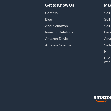
Get to Know Us
Mak
Careers
Sell
Blog
Sell
About Amazon
Sell
Investor Relations
Beco
Amazon Devices
Adve
Amazon Science
Self
Hos
›
Se
with