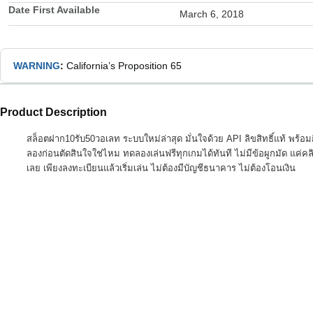
Date First Available
March 6, 2018
WARNING
:
California’s Proposition 65
Product Description
สล็อตฝาก10รับ50วอเลท ระบบใหม่ล่าสุด มั่นใจด้วย API ลิขสิทธิ์แท้ พร้อมก
ลองก่อนตัดสินใจใช่ไหม ทดลองเล่นฟรีทุกเกมได้ทันที ไม่มีข้อผูกมัด แค่
เลย เพียงลงทะเบียนแล้วเริ่มเล่น ไม่ต้องมีบัญชีธนาคาร ไม่ต้องโอนเงิน