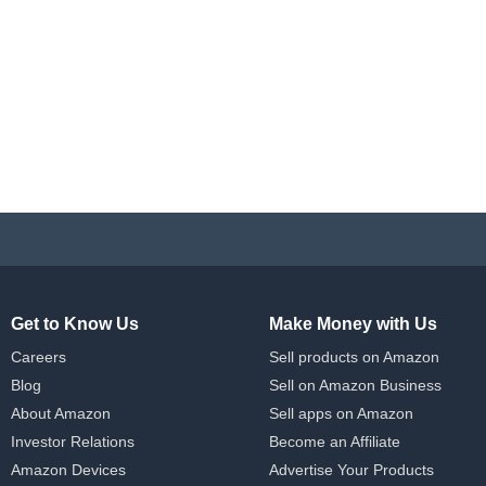
Get to Know Us
Make Money with Us
Careers
Sell products on Amazon
Blog
Sell on Amazon Business
About Amazon
Sell apps on Amazon
Investor Relations
Become an Affiliate
Amazon Devices
Advertise Your Products