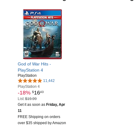
God of War Hits -
PlayStation 4
PlayStation
11,442
PlayStation 4
-18%
16
$
43
List:
$19.99
Get it as soon as
Friday, Apr
11
FREE Shipping on orders
over $35 shipped by Amazon