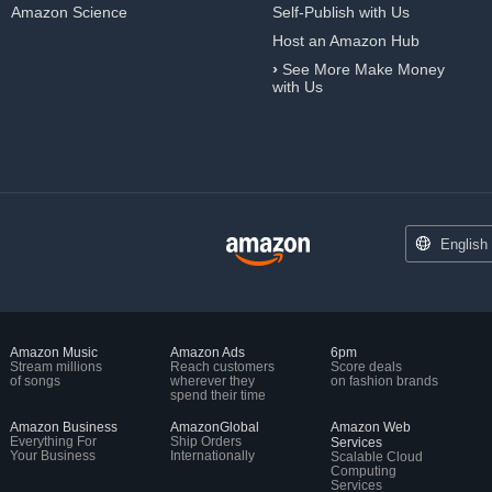
Amazon Science
Self-Publish with Us
Host an Amazon Hub
›
See More Make Money
with Us
English
Amazon Music
Amazon Ads
6pm
Stream millions
Reach customers
Score deals
of songs
wherever they
on fashion brands
spend their time
Amazon Business
AmazonGlobal
Amazon Web
Everything For
Ship Orders
Services
Your Business
Internationally
Scalable Cloud
Computing
Services