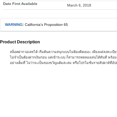
Date First Available
March 6, 2018
WARNING
:
California’s Proposition 65
Product Description
สล็อตฝากวอเลทได้ เริ่มต้นความสนุกแบบไม่ต้องคิดเยอะ เพียงแค่ลงทะเบียน
ไม่จำเป็นต้องฝากเงินก่อน แค่เข้าระบบ ก็สามารถทดลองเล่นได้ทันที พร้
อย่างเต็มที่ ไม่ว่าจะเป็นของขวัญแต้มสะสม หรือโปรโมชั่นรายสัปดาห์ที่อั