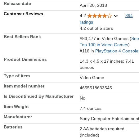
Release date
April 20, 2018
Customer Reviews
4.2
394
ratings
4.2 out of 5 stars
Best Sellers Rank
#83,477 in Video Games (
See
Top 100 in Video Games
)
#116 in
PlayStation 4 Console
Product Dimensions
14.3 x 4.5 x 17 inches; 7.41
ounces
Type of item
Video Game
Item model number
4655518633545
Is Discontinued By Manufacturer
No
Item Weight
7.4 ounces
Manufacturer
Sony Computer Entertainmen
Batteries
2 AA batteries required.
(included)