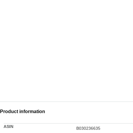
Product information
ASIN
B030236635