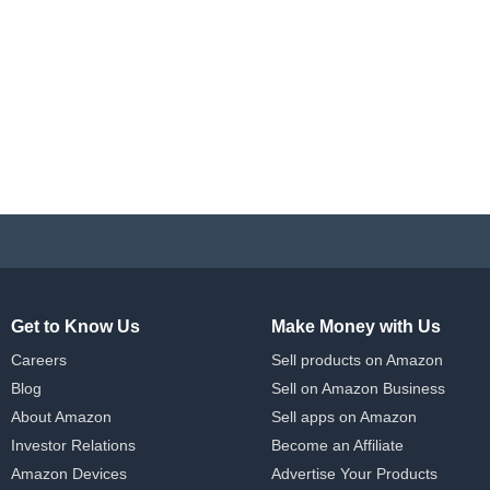
Get to Know Us
Make Money with Us
Careers
Sell products on Amazon
Blog
Sell on Amazon Business
About Amazon
Sell apps on Amazon
Investor Relations
Become an Affiliate
Amazon Devices
Advertise Your Products