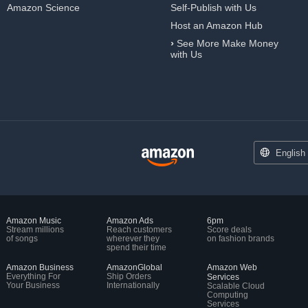
Amazon Science
Self-Publish with Us
Host an Amazon Hub
›
See More Make Money
with Us
English
Amazon Music
Amazon Ads
6pm
Stream millions
Reach customers
Score deals
of songs
wherever they
on fashion brands
spend their time
Amazon Business
AmazonGlobal
Amazon Web
Everything For
Ship Orders
Services
Your Business
Internationally
Scalable Cloud
Computing
Services