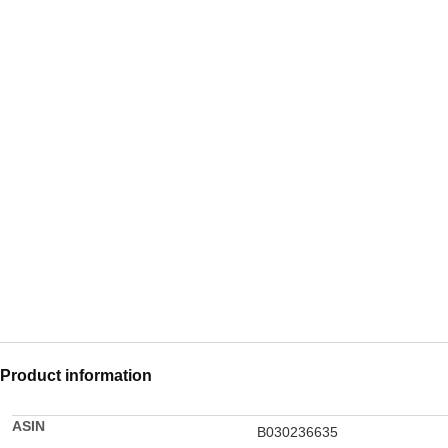
Product information
ASIN
B030236635