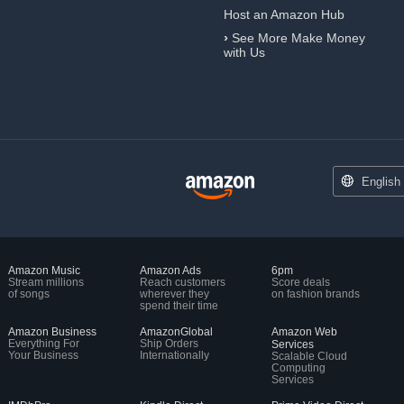
Host an Amazon Hub
›
See More Make Money
with Us
English
Amazon Music
Amazon Ads
6pm
Stream millions
Reach customers
Score deals
of songs
wherever they
on fashion brands
spend their time
Amazon Business
AmazonGlobal
Amazon Web
Everything For
Ship Orders
Services
Your Business
Internationally
Scalable Cloud
Computing
Services