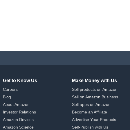
Get to Know Us
Make Money with Us
Careers
Sell products on Amazon
Blog
Sell on Amazon Business
About Amazon
Sell apps on Amazon
Investor Relations
Become an Affiliate
Amazon Devices
Advertise Your Products
Amazon Science
Self-Publish with Us