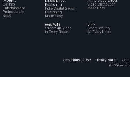
IMDbPro
Kindle Direct
Prime Video Direct
Get Info
Video Distribution
Publishing
Entertainment
Made Easy
Indie Digital & Print
Professionals
Publishing
Need
Made Easy
eero WiFi
Blink
Stream 4K Video
Smart Security
in Every Room
for Every Home
Conditions of Use
Privacy Notice
Cons
© 1996-2025, 