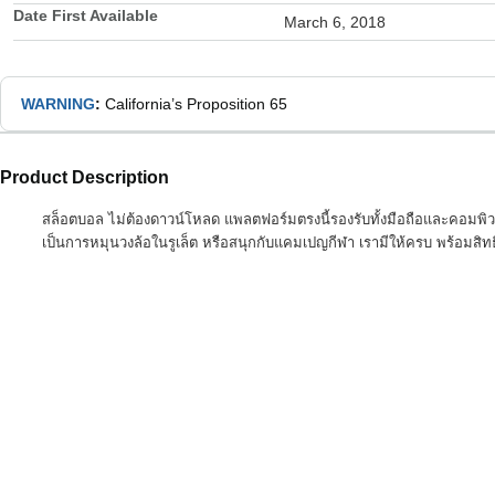
Date First Available
March 6, 2018
WARNING
:
California’s Proposition 65
Product Description
สล็อตบอล ไม่ต้องดาวน์โหลด แพลตฟอร์มตรงนี้รองรับทั้งมือถือและคอมพิวเ
เป็นการหมุนวงล้อในรูเล็ต หรือสนุกกับแคมเปญกีฬา เรามีให้ครบ พร้อมส