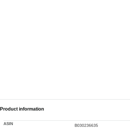
Product information
ASIN
B030236635