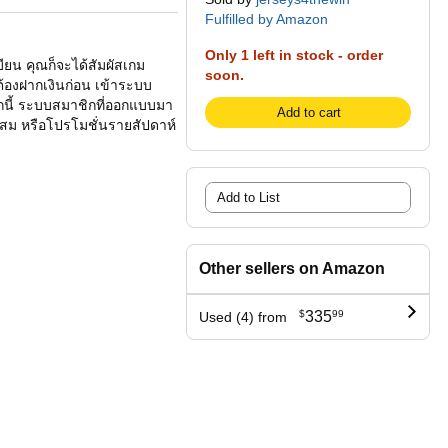
Fulfilled by Amazon
Only 1 left in stock - order
ียน คุณก็จะได้สัมผัสเกม
soon.
้องฝากเงินก่อน เข้าระบบ
กนี้ ระบบสมาชิกที่ออกแบบมา
Add to cart
สะสม หรือโปรโมชั่นรายสัปดาห์
Add to List
Other sellers on Amazon
$
335
99
Used (4) from