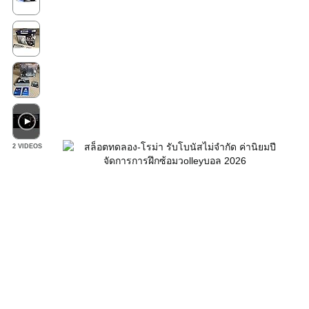
2 VIDEOS