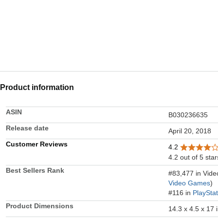
Product information
ASIN
B030236635
Release date
April 20, 2018
Customer Reviews
4.2
4.2 out of 5 star
Best Sellers Rank
#83,477 in Vid
Video Games
)
#116 in
PlaySta
Product Dimensions
14.3 x 4.5 x 17