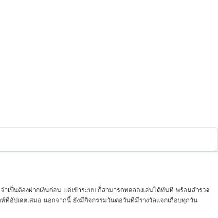
ม่จำเป็นต้องฝากเงินก่อน แค่เข้าระบบ ก็สามารถทดลองเล่นได้ทันที พร้อมสำรวจ
ี่อัปเดตเสมอ นอกจากนี้ ยังมีกิจกรรมวันต่อวันที่มีรางวัลแจกเกือบทุกวัน