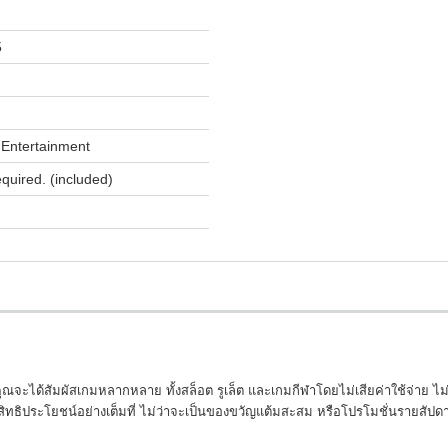
5
Entertainment
equired. (included)
ุณจะได้สัมผัสเกมหลากหลาย ทั้งสล็อต รูเล็ต และเกมกีฬาโดยไม่เสียค่าใช้จ่าย ไ
ธิประโยชน์อย่างเต็มที่ ไม่ว่าจะเป็นของขวัญแต้มสะสม หรือโปรโมชั่นรายสัปดาห์ท