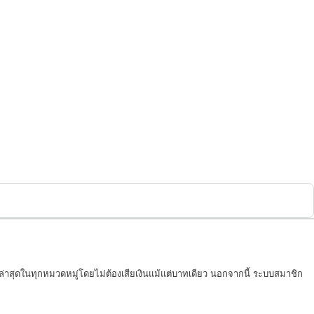
่ล่าสุดในทุกหมวดหมู่โดยไม่ต้องเสียเงินแม้แต่บาทเดียว นอกจากนี้ ระบบสมาชิก