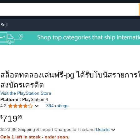
Sell
สล็อตทดลองเล่นฟรี-pg ได้รับโบนัสรายการใ
ส่งบัตรเครดิต
Visit the PlayStation Store
Platform :
PlayStation 4
4.2
394 ratings
719
$
98
$123.86 Shipping & Import Charges to Thailand
Details
Only 1 left in stock - order soon.