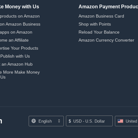
e Money with Us
Amazon Payment Produc
 products on Amazon
Amazon Business Card
 on Amazon Business
Shop with Points
 apps on Amazon
Reload Your Balance
me an Affiliate
Amazon Currency Converter
rtise Your Products
-Publish with Us
t an Amazon Hub
e More Make Money
 Us
English
$
USD - U.S. Dollar
United