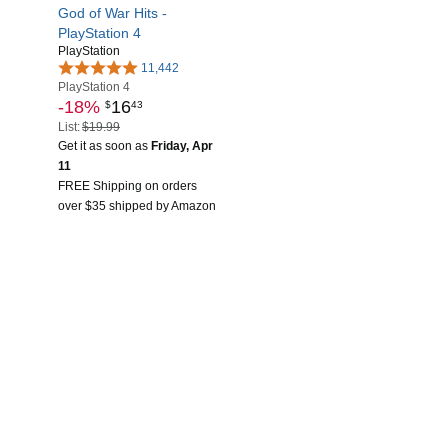
God of War Hits -
PlayStation 4
PlayStation
11,442
PlayStation 4
-18%
16
$
43
List:
$19.99
Get it as soon as
Friday, Apr
11
FREE Shipping on orders
over $35 shipped by Amazon