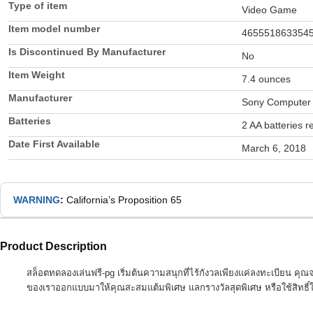
Type of item
Video Game
Item model number
465551863354
Is Discontinued By Manufacturer
No
Item Weight
7.4 ounces
Manufacturer
Sony Computer 
Batteries
2 AA batteries r
Date First Available
March 6, 2018
WARNING
:
California’s Proposition 65
Product Description
สล็อตทดลองเล่นฟรี-pg เริ่มต้นความสนุกที่ไร้กังวลเพียงแค่ลงทะเบียน คุ
ของเราออกแบบมาให้คุณสะสมแต้มพิเศษ แลกรางวัลสุดพิเศษ หรือใช้สิทธิ์ใ