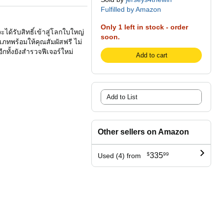
Fulfilled by Amazon
Only 1 left in stock - order
ได้รับสิทธิ์เข้าสู่โลกใบใหญ่
soon.
ทพร้อมให้คุณสัมผัสฟรี ไม่
กทั้งยังสำรวจฟีเจอร์ใหม่
Add to cart
Add to List
Other sellers on Amazon
$
335
99
Used (4) from