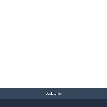
Back to top