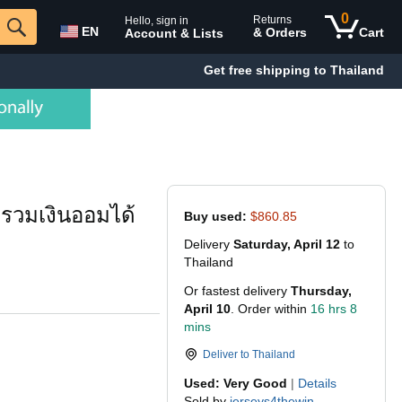
0
Returns
Hello, sign in
EN
& Orders
Cart
Account & Lists
Get free shipping to Thailand
 รวมเงินออมได้
Buy used:
$860.85
Delivery
Saturday, April 12
to
Thailand
Or fastest delivery
Thursday,
April 10
. Order within
16 hrs 8
mins
Deliver to
Thailand
Used: Very Good
|
Details
Sold by
jerseys4thewin