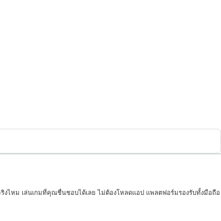
ริงไหม เล่นเกมที่คุณชื่นชอบได้เลย ไม่ต้องโหลดแอป แพลตฟอร์มรองรับทั้งมือถือ