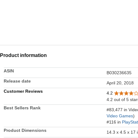
Product information
ASIN
B030236635
Release date
April 20, 2018
Customer Reviews
4.2
4.2 out of 5 star
Best Sellers Rank
#83,477 in Vid
Video Games
)
#116 in
PlaySta
Product Dimensions
14.3 x 4.5 x 17