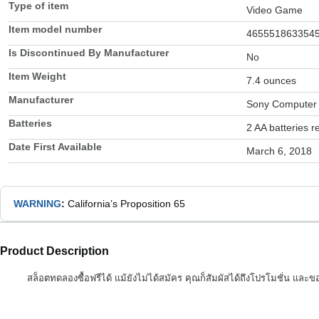
Type of item
Video Game
Item model number
465551863354
Is Discontinued By Manufacturer
No
Item Weight
7.4 ounces
Manufacturer
Sony Computer 
Batteries
2 AA batteries r
Date First Available
March 6, 2018
WARNING
:
California’s Proposition 65
Product Description
สล็อตทดลองซื้อฟรีได้ แม้ยังไม่ได้สมัคร คุณก็สัมผัสได้ถึงโปรโมชั่น และ