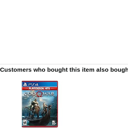
Customers who bought this item also bough