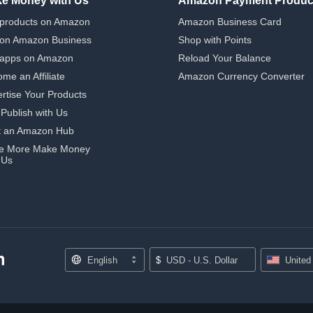
e Money with Us
Amazon Payment Produc
 products on Amazon
Amazon Business Card
 on Amazon Business
Shop with Points
 apps on Amazon
Reload Your Balance
me an Affiliate
Amazon Currency Converter
rtise Your Products
-Publish with Us
t an Amazon Hub
e More Make Money
 Us
English
$
USD - U.S. Dollar
United