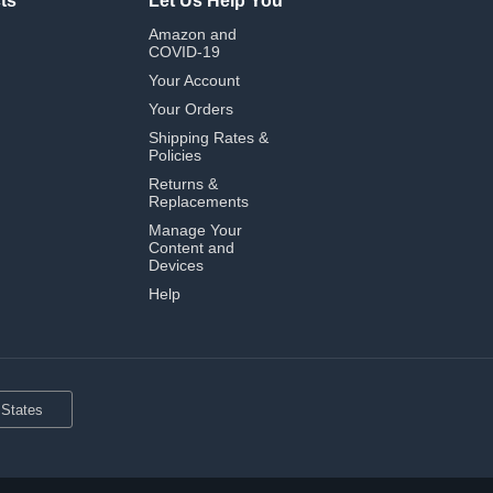
ts
Let Us Help You
Amazon and
COVID-19
Your Account
Your Orders
Shipping Rates &
Policies
Returns &
Replacements
Manage Your
Content and
Devices
Help
 States