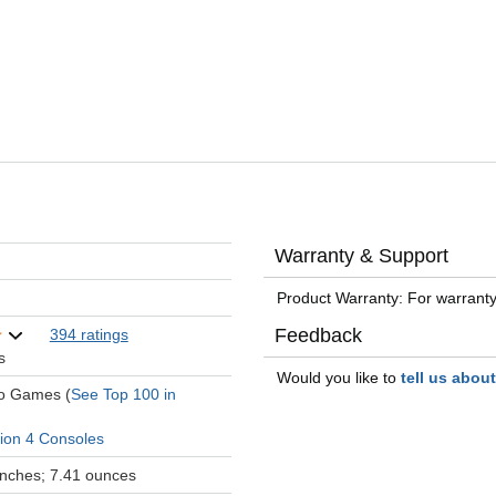
Warranty & Support
Product Warranty: For warranty
Feedback
394 ratings
s
Would you like to
tell us abou
eo Games (
See Top 100 in
tion 4 Consoles
 inches; 7.41 ounces