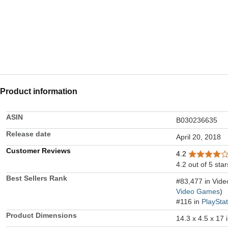
Product information
ASIN
B030236635
Release date
April 20, 2018
Customer Reviews
4.2
4.2 out of 5 star
Best Sellers Rank
#83,477 in Vid
Video Games
)
#116 in
PlaySta
Product Dimensions
14.3 x 4.5 x 17