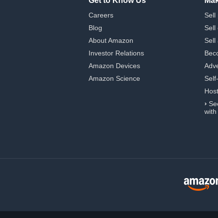
Get to Know Us
Mak
Careers
Sell
Blog
Sell
About Amazon
Sell
Investor Relations
Beco
Amazon Devices
Adve
Amazon Science
Self
Hos
›
Se
with