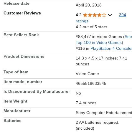
Release date
April 20, 2018
Customer Reviews
4.2
394
ratings
4.2 out of 5 stars
Best Sellers Rank
#83,477 in Video Games (
See
Top 100 in Video Games
)
#116 in
PlayStation 4 Console
Product Dimensions
14.3 x 4.5 x 17 inches; 7.41
ounces
Type of item
Video Game
Item model number
4655518633545
Is Discontinued By Manufacturer
No
Item Weight
7.4 ounces
Manufacturer
Sony Computer Entertainmen
Batteries
2 AA batteries required.
(included)