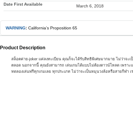
Date First Available
March 6, 2018
WARNING
:
California’s Proposition 65
Product Description
สล็อตค่าย-joker แค่ลงทะเบียน คุณก็จะได้รับสิทธิพิเศษมากมาย ไม่ว่าจะเ
ตลอด นอกจากนี้ คุณยังสามารถ เล่นเกมได้แบบไม่ต้องดาวน์โหลด เพราะแ
ทดลองเล่นฟรีทุกเกมเลย ทุกประเภท ไม่ว่าจะเป็นหมุนวงล้อหรือสายกีฬา เ