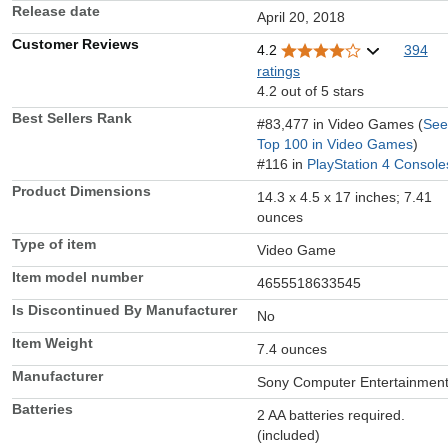
Release date
April 20, 2018
Customer Reviews
4.2
394
ratings
4.2 out of 5 stars
Best Sellers Rank
#83,477 in Video Games (
See
Top 100 in Video Games
)
#116 in
PlayStation 4 Console
Product Dimensions
14.3 x 4.5 x 17 inches; 7.41
ounces
Type of item
Video Game
Item model number
4655518633545
Is Discontinued By Manufacturer
No
Item Weight
7.4 ounces
Manufacturer
Sony Computer Entertainmen
Batteries
2 AA batteries required.
(included)