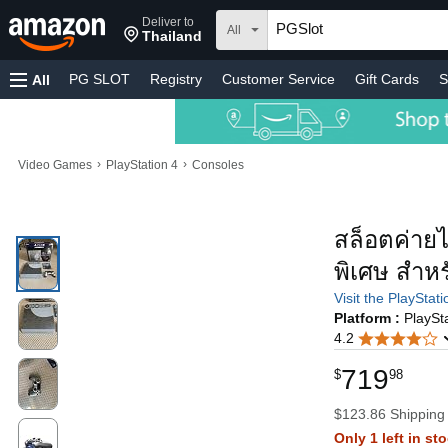
Deliver to
All
Thailand
PG SLOT
Registry
Customer Service
Gift Cards
S
All
›
›
Video Games
PlayStation 4
Consoles
สล็อตค่าย
พิเศษ สำหร
Visit the PlayStat
Platform :
PlaySt
4.2
719
$
98
$123.86 Shipping
Only 1 left in st