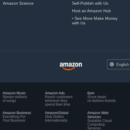
Amazon Science
Self-Publish with Us
Host an Amazon Hub
›
See More Make Money
with Us
English
Amazon Music
Amazon Ads
6pm
Stream millions
Reach customers
Score deals
of songs
wherever they
on fashion brands
spend their time
Amazon Business
AmazonGlobal
Amazon Web
Everything For
Ship Orders
Services
Your Business
Internationally
Scalable Cloud
Computing
Services