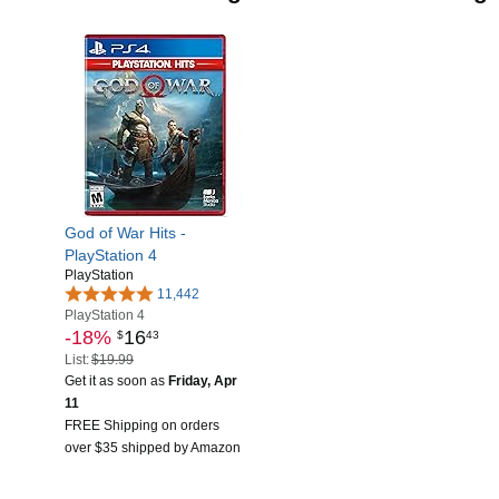
God of War Hits -
PlayStation 4
PlayStation
11,442
PlayStation 4
-18%
16
$
43
List:
$19.99
Get it as soon as
Friday, Apr
11
FREE Shipping on orders
over $35 shipped by Amazon