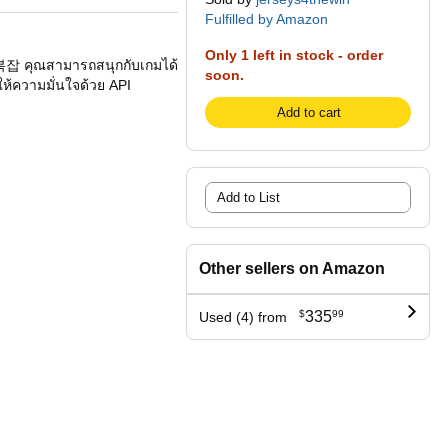
Fulfilled by Amazon
Only 1 left in stock - order
복잡 คุณสามารถสนุกกับเกมได้
soon.
ให้ความมั่นใจด้วย API
Add to cart
Add to List
Other sellers on Amazon
$
335
99
Used (4) from