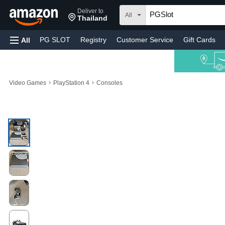
Deliver to
All
Thailand
PG SLOT
Registry
Customer Service
Gift Cards
All
›
›
Video Games
PlayStation 4
Consoles