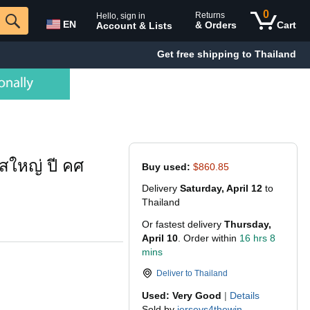
0
Returns
Hello, sign in
EN
& Orders
Cart
Account & Lists
Get free shipping to Thailand
สใหญ่ ปี คศ
Buy used:
$860.85
Delivery
Saturday, April 12
to
Thailand
Or fastest delivery
Thursday,
April 10
. Order within
16 hrs 8
mins
Deliver to
Thailand
Used: Very Good
|
Details
Sold by
jerseys4thewin