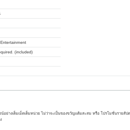
5
Entertainment
equired. (included)
างเต็มเม็ดเต็มหน่วย ไม่ว่าจะเป็นของขวัญแต้มสะสม หรือ โปรโมชั่นรายสัปดาห์ท
ง