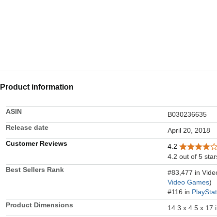
Product information
ASIN
B030236635
Release date
April 20, 2018
Customer Reviews
4.2
4.2 out of 5 star
Best Sellers Rank
#83,477 in Vid
Video Games
)
#116 in
PlaySta
Product Dimensions
14.3 x 4.5 x 17