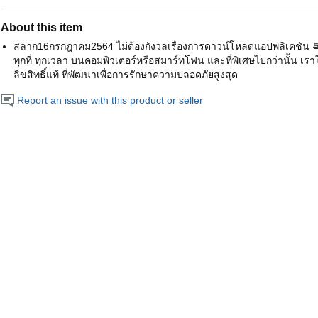
About this item
สลาก16กรกฎาคม2564 ไม่ต้องกังวลเรื่องการดาวน์โหลดแอปพลิเคชัน 
ทุกที่ ทุกเวลา บนคอมพิวเตอร์หรือสมาร์ทโฟน และที่พิเศษไปกว่านั้น เรา
ลิขสิทธิ์แท้ ที่พัฒนาเพื่อการรักษาความปลอดภัยสูงสุด
Report an issue with this product or seller