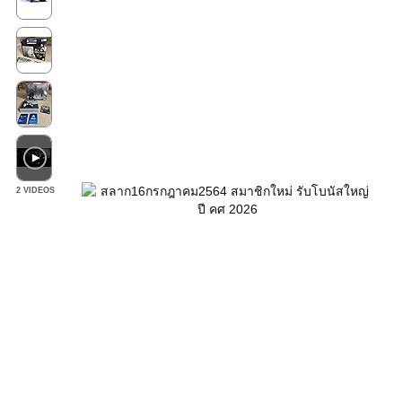
2 VIDEOS