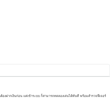
นต้องฝากเงินก่อน แค่เข้าระบบ ก็สามารถทดลองเล่นได้ทันที พร้อมสำรวจฟีเจอร์