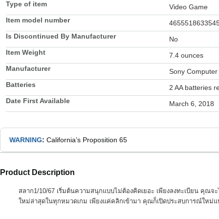
Type of item
Video Game
Item model number
465551863354
Is Discontinued By Manufacturer
No
Item Weight
7.4 ounces
Manufacturer
Sony Computer 
Batteries
2 AA batteries r
Date First Available
March 6, 2018
WARNING
:
California’s Proposition 65
Product Description
สลาก1/10/67 เริ่มต้นความสนุกแบบไม่ต้องคิดเยอะ เพียงลงทะเบียน คุณจะได
ใหม่ล่าสุดในทุกหมวดเกม เพียงแค่คลิกเข้ามา คุณก็เปิดประสบการณ์ใหม่แ