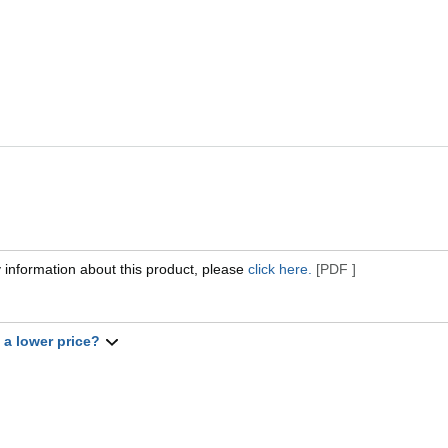
 information about this product, please
click here.
[PDF ]
t a lower price?