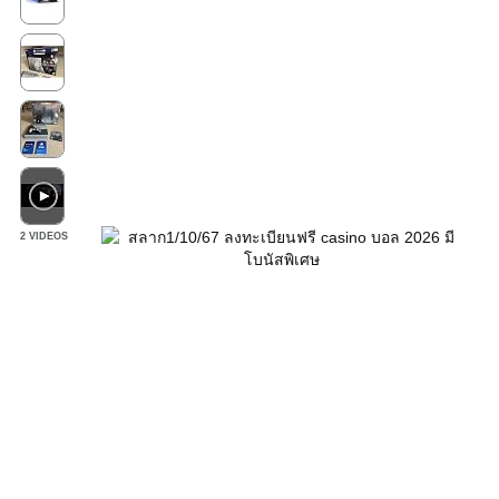
2 VIDEOS