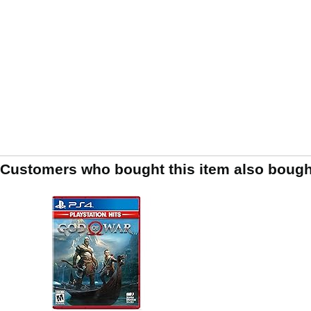
Customers who bought this item also bough