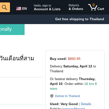
0
Returns
Hello, sign in
EN
& Orders
Cart
Account & Lists
Get free shipping to Thailand
ันเดือนที่สาม
Buy used:
$860.85
Delivery
Saturday, April 12
to
Thailand
Or fastest delivery
Thursday,
April 10
. Order within
16 hrs 8
mins
Deliver to
Thailand
Used: Very Good
|
Details
Sold by
jerseys4thewin