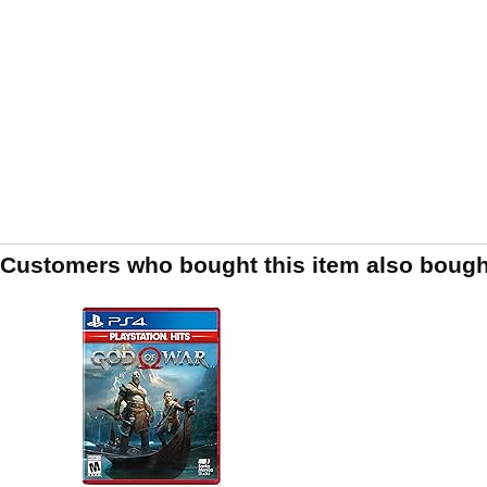
Customers who bought this item also bough