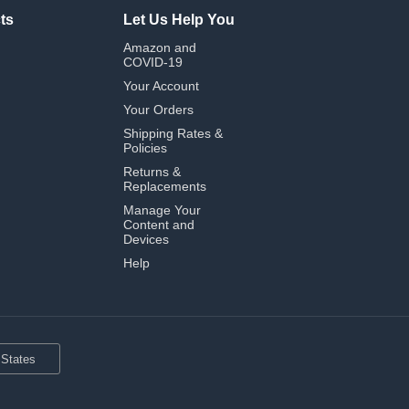
ts
Let Us Help You
Amazon and
COVID-19
Your Account
Your Orders
Shipping Rates &
Policies
Returns &
Replacements
Manage Your
Content and
Devices
Help
 States