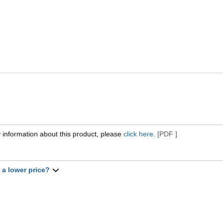
 information about this product, please
click here.
[PDF ]
t a lower price?