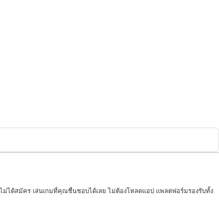
ไม่ได้สมัคร เล่นเกมที่คุณชื่นชอบได้เลย ไม่ต้องโหลดแอป แพลตฟอร์มรองรับทั้ง