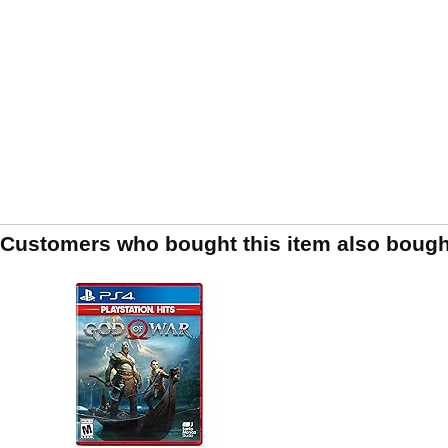
Customers who bought this item also bough