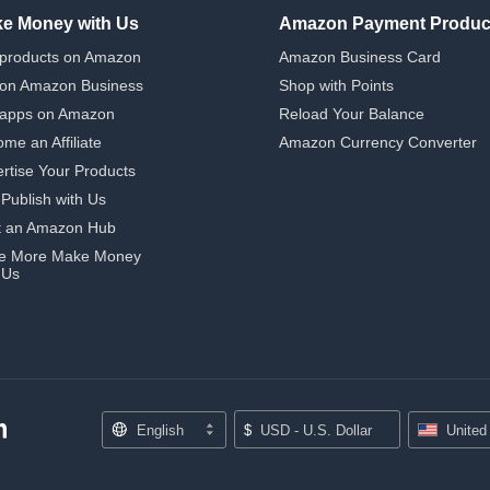
e Money with Us
Amazon Payment Produc
 products on Amazon
Amazon Business Card
 on Amazon Business
Shop with Points
 apps on Amazon
Reload Your Balance
me an Affiliate
Amazon Currency Converter
rtise Your Products
-Publish with Us
t an Amazon Hub
e More Make Money
 Us
English
$
USD - U.S. Dollar
United