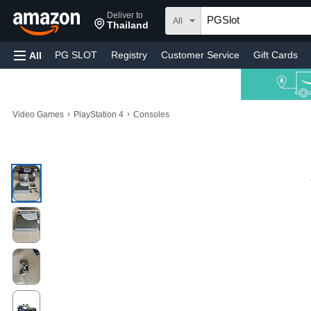
Deliver to
All
Thailand
PG SLOT
Registry
Customer Service
Gift Cards
All
›
›
Video Games
PlayStation 4
Consoles