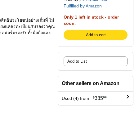
Fulfilled by Amazon
Only 1 left in stock - order
ทธิประโยชน์อย่างเต็มที่ ไม่
soon.
ียงแค่ลงทะเบียนรับรองว่าคุณ
ตฟอร์มรองรับทั้งมือถือและ
Add to cart
Add to List
Other sellers on Amazon
$
335
99
Used (4) from