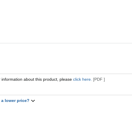
 information about this product, please
click here.
[PDF ]
t a lower price?