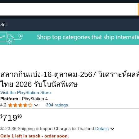
Sell
สลากกินแบ่ง-16-ตุลาคม-2567 วิเคราะห์ผลล
ไทย 2026 รับโบนัสพิเศษ
Visit the PlayStation Store
Platform :
PlayStation 4
4.2
394 ratings
719
$
98
$123.86 Shipping & Import Charges to Thailand
Details
Only 1 left in stock - order soon.