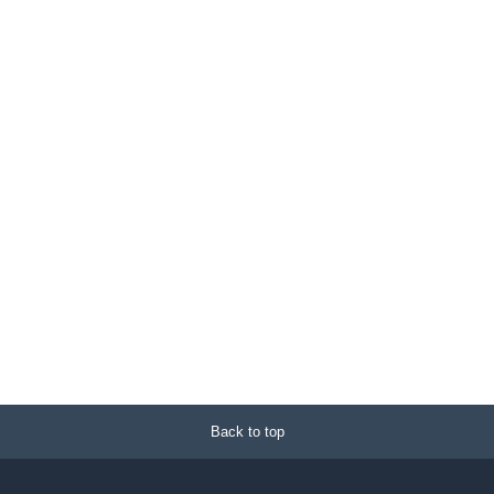
Back to top