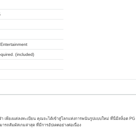
5
Entertainment
equired. (included)
ียงแค่ลงทะเบียน คุณจะได้เข้าสู่โลกแห่งการพนันรูปแบบใหม่ ที่นี่มีสล็อต PG ร
รถสัมผัสเกมล่าสุด ที่มีการอัปเดตอย่างต่อเนื่อง