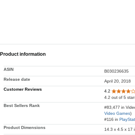
Product information
ASIN
B030236635
Release date
April 20, 2018
Customer Reviews
4.2
4.2 out of 5 star
Best Sellers Rank
#83,477 in Vid
Video Games
)
#116 in
PlaySta
Product Dimensions
14.3 x 4.5 x 17