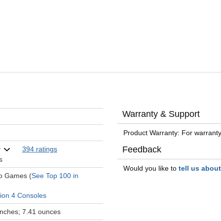
Warranty & Support
Product Warranty: For warranty
Feedback
394 ratings
s
Would you like to
tell us abou
eo Games (
See Top 100 in
tion 4 Consoles
 inches; 7.41 ounces