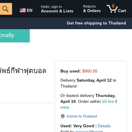
0
Returns
Hello, sign in
EN
& Orders
Cart
Account & Lists
Get free shipping to Thailand
ัพธ์กีฬาฟุตบอล
Buy used:
$860.85
Delivery
Saturday, April 12
to
Thailand
Or fastest delivery
Thursday,
April 10
. Order within
16 hrs 8
mins
Deliver to
Thailand
Used: Very Good
|
Details
Sold by
jerseys4thewin