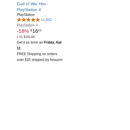
God of War Hits -
PlayStation 4
PlayStation
11,442
PlayStation 4
-18%
16
$
43
List:
$19.99
Get it as soon as
Friday, Apr
11
FREE Shipping on orders
over $35 shipped by Amazon