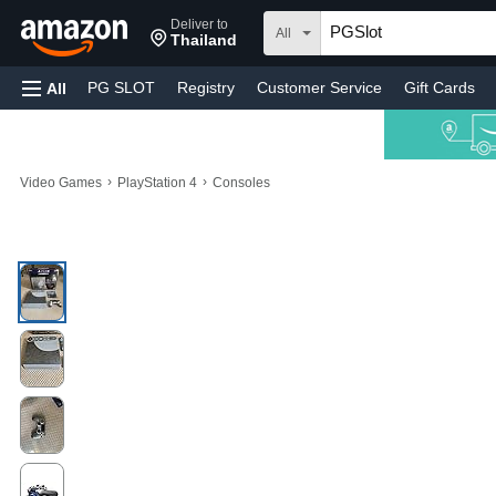
Deliver to
All
Thailand
PG SLOT
Registry
Customer Service
Gift Cards
All
›
›
Video Games
PlayStation 4
Consoles