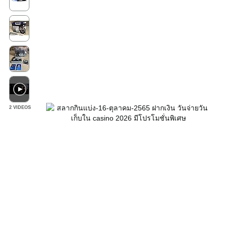
2 VIDEOS