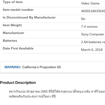
Type of item
Video Game
Item model number
465551863354
Is Discontinued By Manufacturer
No
Item Weight
7.4 ounces
Manufacturer
Sony Computer 
Batteries
2 AA batteries r
Date First Available
March 6, 2018
WARNING
:
California’s Proposition 65
Product Description
สลากกินแบ่ง-16-ตุลาคม-2565 ที่นี่มีให้ครบทุกแนวทั้งหมุนวงล้อ คาสิโนออ
เพลิดเพลินกับประสบการณ์ใหม่ๆ ที่นี่