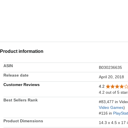
Product information
ASIN
B030236635
Release date
April 20, 2018
Customer Reviews
4.2
4.2 out of 5 star
Best Sellers Rank
#83,477 in Vid
Video Games
)
#116 in
PlaySta
Product Dimensions
14.3 x 4.5 x 17