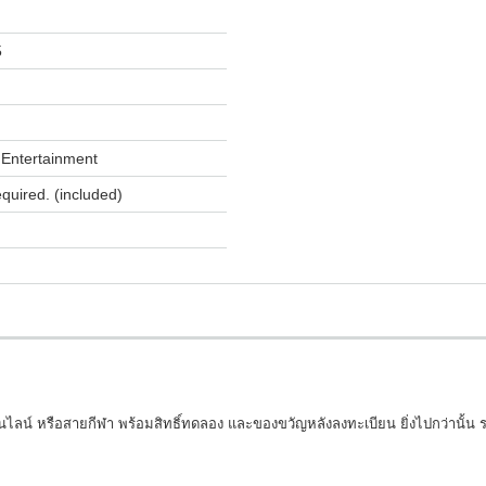
5
Entertainment
equired. (included)
นไลน์ หรือสายกีฬา พร้อมสิทธิ์ทดลอง และของขวัญหลังลงทะเบียน ยิ่งไปกว่านั้น ระบ