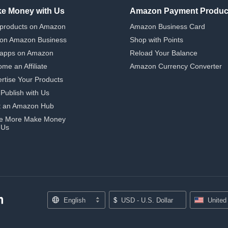
e Money with Us
Amazon Payment Produc
 products on Amazon
Amazon Business Card
 on Amazon Business
Shop with Points
 apps on Amazon
Reload Your Balance
me an Affiliate
Amazon Currency Converter
rtise Your Products
-Publish with Us
t an Amazon Hub
e More Make Money
 Us
English
$
USD - U.S. Dollar
United