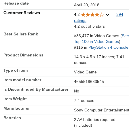
Release date
April 20, 2018
Customer Reviews
4.2
394
ratings
4.2 out of 5 stars
Best Sellers Rank
#83,477 in Video Games (
See
Top 100 in Video Games
)
#116 in
PlayStation 4 Console
Product Dimensions
14.3 x 4.5 x 17 inches; 7.41
ounces
Type of item
Video Game
Item model number
4655518633545
Is Discontinued By Manufacturer
No
Item Weight
7.4 ounces
Manufacturer
Sony Computer Entertainmen
Batteries
2 AA batteries required.
(included)