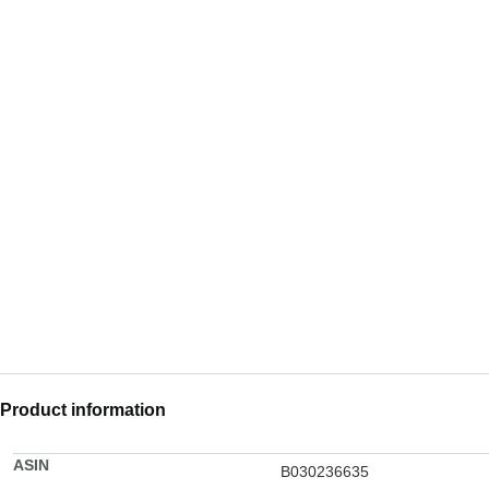
Product information
ASIN
B030236635