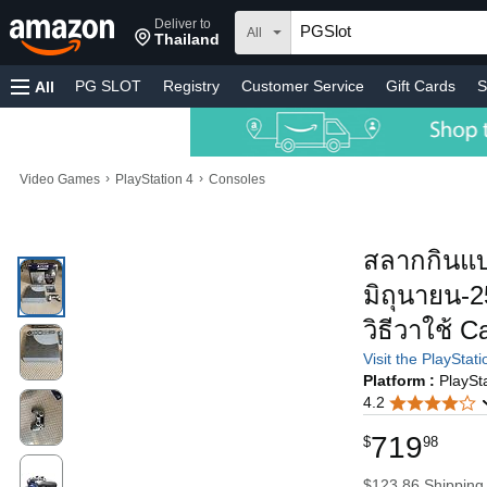
Deliver to
All
Thailand
PG SLOT
Registry
Customer Service
Gift Cards
S
All
›
›
Video Games
PlayStation 4
Consoles
สลากกินแบ่
มิถุนายน-2
วิธีวาใช้ C
Visit the PlayStat
Platform :
PlaySt
4.2
719
$
98
$123.86 Shipping