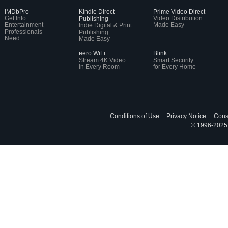
IMDbPro
Kindle Direct
Prime Video Direct
Get Info
Video Distribution
Publishing
Entertainment
Made Easy
Indie Digital & Print
Professionals
Publishing
Need
Made Easy
eero WiFi
Blink
Stream 4K Video
Smart Security
in Every Room
for Every Home
Conditions of Use
Privacy Notice
Cons
© 1996-2025, 