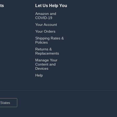
ts
Let Us Help You
Amazon and
COVID-19
Your Account
Your Orders
Shipping Rates &
Policies
Returns &
Replacements
Manage Your
Content and
Devices
Help
 States