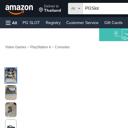
Deliver to
All
Thailand
PG SLOT
Registry
Customer Service
Gift Cards
All
›
›
Video Games
PlayStation 4
Consoles