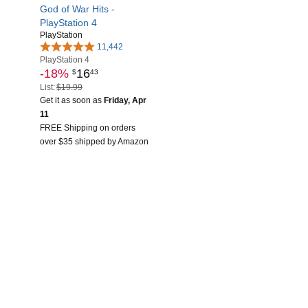
God of War Hits -
PlayStation 4
PlayStation
11,442
PlayStation 4
-18%
16
$
43
List:
$19.99
Get it as soon as
Friday, Apr
11
FREE Shipping on orders
over $35 shipped by Amazon