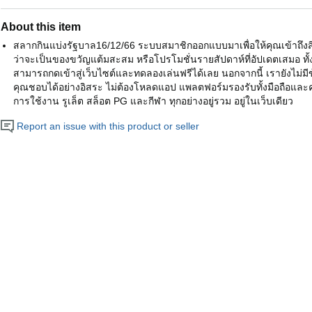
About this item
สลากกินแบ่งรัฐบาล16/12/66 ระบบสมาชิกออกแบบมาเพื่อให้คุณเข้าถึงสิท
ว่าจะเป็นของขวัญแต้มสะสม หรือโปรโมชั่นรายสัปดาห์ที่อัปเดตเสมอ ทั้งนี้
สามารถกดเข้าสู่เว็บไซต์และทดลองเล่นฟรีได้เลย นอกจากนี้ เรายังไม่มีข้
คุณชอบได้อย่างอิสระ ไม่ต้องโหลดแอป แพลตฟอร์มรองรับทั้งมือถือแล
การใช้งาน รูเล็ต สล็อต PG และกีฬา ทุกอย่างอยู่รวม อยู่ในเว็บเดียว
Report an issue with this product or seller