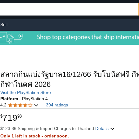
Sell
สลากกินแบ่งรัฐบาล16/12/66 รับโบนัสฟรี ก
กีฬาในคศ 2026
Visit the PlayStation Store
Platform :
PlayStation 4
4.2
394 ratings
719
$
98
$123.86 Shipping & Import Charges to Thailand
Details
Only 1 left in stock - order soon.