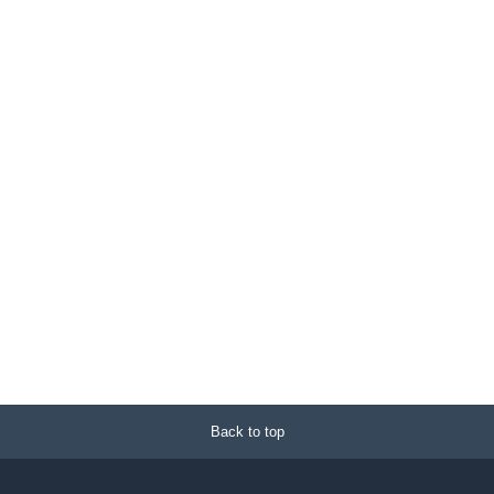
Back to top