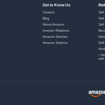
Get to Know Us
Mak
Careers
Sell
Blog
Sell
About Amazon
Sell
Investor Relations
Beco
Amazon Devices
Adve
Amazon Science
Self
Hos
›
Se
with