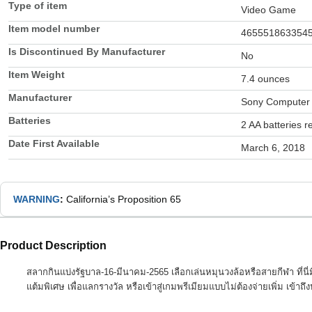
Type of item
Video Game
Item model number
465551863354
Is Discontinued By Manufacturer
No
Item Weight
7.4 ounces
Manufacturer
Sony Computer 
Batteries
2 AA batteries r
Date First Available
March 6, 2018
WARNING
:
California’s Proposition 65
Product Description
สลากกินแบ่งรัฐบาล-16-มีนาคม-2565 เลือกเล่นหมุนวงล้อหรือสายกีฬา ที่นี่
แต้มพิเศษ เพื่อแลกรางวัล หรือเข้าสู่เกมพรีเมียมแบบไม่ต้องจ่ายเพิ่ม เข้