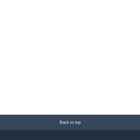
Back to top