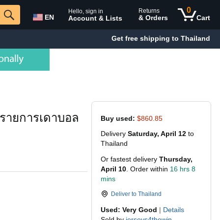
0
Returns
Hello, sign in
EN
& Orders
Cart
Account & Lists
Get free shipping to Thailand
ัสรายการเดาบอล
Buy used:
$860.85
Delivery
Saturday, April 12
to
Thailand
Or fastest delivery
Thursday,
April 10
. Order within
16 hrs 8
mins
Deliver to
Thailand
Used: Very Good
|
Details
Sold by
jerseys4thewin