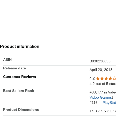
Product information
ASIN
B030236635
Release date
April 20, 2018
Customer Reviews
4.2
4.2 out of 5 star
Best Sellers Rank
#83,477 in Vid
Video Games
)
#116 in
PlaySta
Product Dimensions
14.3 x 4.5 x 17