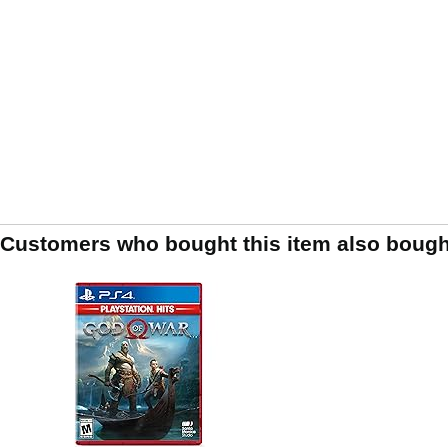
Customers who bought this item also bough