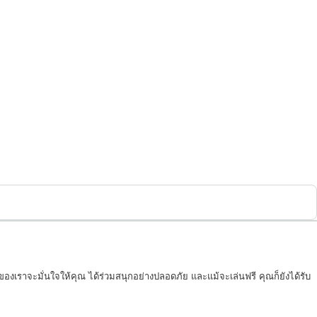
ของเราจะมั่นใจให้คุณ ได้ร่วมสนุกอย่างปลอดภัย และแม้จะเล่นฟรี คุณก็ยังได้รับ