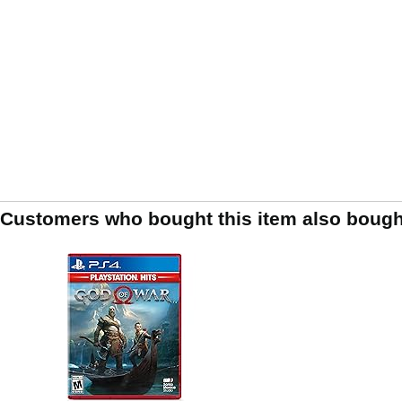
Customers who bought this item also bough