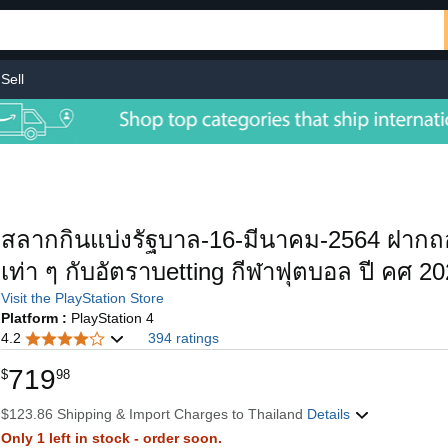
Sell
สลากกินแบ่งรัฐบาล-16-มีนาคม-2564 ฝากถ
เท่า ๆ กับอัตราบetting กีฬาฟุตบอล ปี คศ 2
Visit the PlayStation Store
Platform :
PlayStation 4
4.2
394 ratings
719
$
98
$123.86 Shipping & Import Charges to Thailand
Details
Only 1 left in stock - order soon.