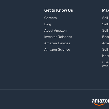
Get to Know Us
Mak
Careers
Sell
Blog
Sell
About Amazon
Sell
Investor Relations
Beco
Amazon Devices
Adve
Amazon Science
Self
Hos
›
Se
with