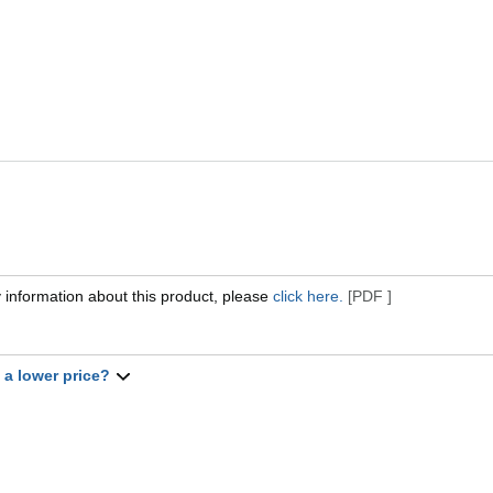
 information about this product, please
click here.
[PDF ]
t a lower price?