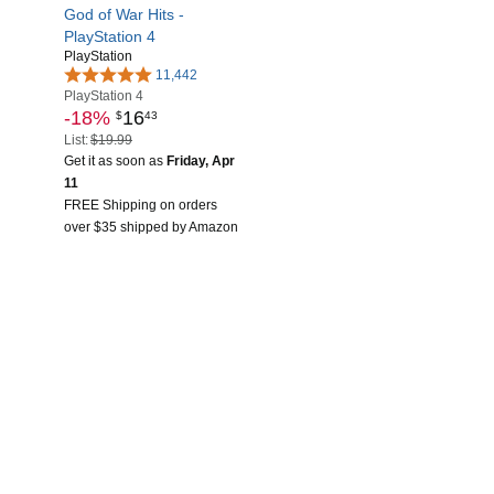
God of War Hits -
PlayStation 4
PlayStation
11,442
PlayStation 4
-18%
16
$
43
List:
$19.99
Get it as soon as
Friday, Apr
11
FREE Shipping on orders
over $35 shipped by Amazon