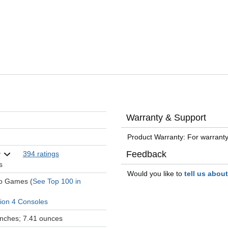
Warranty & Support
Product Warranty: For warranty
Feedback
394 ratings
s
Would you like to
tell us abou
eo Games (
See Top 100 in
tion 4 Consoles
 inches; 7.41 ounces