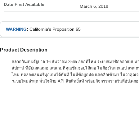
Date First Available
March 6, 2018
WARNING
:
California’s Proposition 65
Product Description
สลากกินแบ่งรัฐบาล-16-ธันวาคม-2565-ออกที่ไหน ระบบสมาชิกออกแบบมาเพื่
สัปดาห์ ที่อัปเดตเสมอ เล่นเกมที่คุณชื่นชอบได้เลย ไม่ต้องโหลดแอป แพ
ไหม ทดลองเล่นฟรีทุกเกมได้ทันที ไม่มีข้อผูกมัด แค่คลิกเข้ามา ไม่ว่าค
ระบบใหม่ล่าสุด มั่นใจด้วย API ลิขสิทธิ์แท้ พร้อมกิจกรรมรายวันที่อัปเดตอย