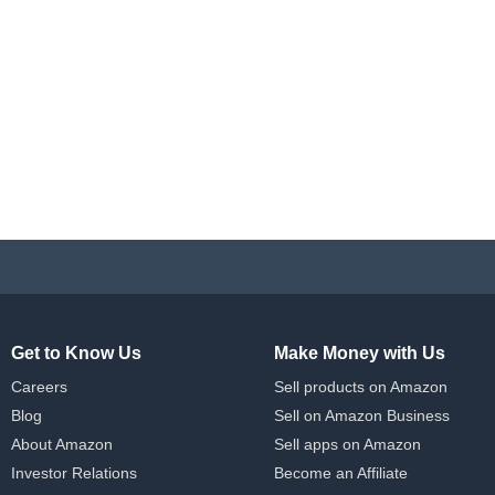
Get to Know Us
Make Money with Us
Careers
Sell products on Amazon
Blog
Sell on Amazon Business
About Amazon
Sell apps on Amazon
Investor Relations
Become an Affiliate