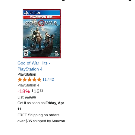
God of War Hits -
PlayStation 4
PlayStation
11,442
PlayStation 4
-18%
16
$
43
List:
$19.99
Get it as soon as
Friday, Apr
11
FREE Shipping on orders
over $35 shipped by Amazon