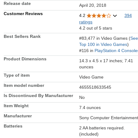
Release date
April 20, 2018
Customer Reviews
4.2
394
ratings
4.2 out of 5 stars
Best Sellers Rank
#83,477 in Video Games (
See
Top 100 in Video Games
)
#116 in
PlayStation 4 Console
Product Dimensions
14.3 x 4.5 x 17 inches; 7.41
ounces
Type of item
Video Game
Item model number
4655518633545
Is Discontinued By Manufacturer
No
Item Weight
7.4 ounces
Manufacturer
Sony Computer Entertainmen
Batteries
2 AA batteries required.
(included)