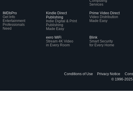
Computing
Services
IMDbPro
Kindle Direct
Prime Video Direct
Get Info
Video Distribution
Publishing
Entertainment
Made Easy
Indie Digital & Print
Professionals
Publishing
Need
Made Easy
eero WiFi
Blink
Stream 4K Video
Smart Security
in Every Room
for Every Home
Conditions of Use
Privacy Notice
Cons
© 1996-2025, 