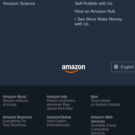
Amazon Science
Self-Publish with Us
Host an Amazon Hub
›
See More Make Money
with Us
English
Amazon Music
Amazon Ads
6pm
Stream millions
Reach customers
Score deals
of songs
wherever they
on fashion brands
spend their time
Amazon Business
AmazonGlobal
Amazon Web
Everything For
Ship Orders
Services
Your Business
Internationally
Scalable Cloud
Computing
Services