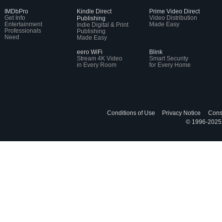
IMDbPro
Kindle Direct
Prime Video Direct
Get Info
Video Distribution
Publishing
Entertainment
Made Easy
Indie Digital & Print
Professionals
Publishing
Need
Made Easy
eero WiFi
Blink
Stream 4K Video
Smart Security
in Every Room
for Every Home
Conditions of Use
Privacy Notice
Cons
© 1996-2025, 