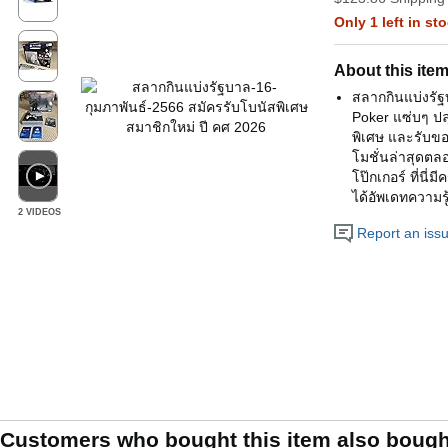
Only 1 left in st
About this ite
สลากกินแบ่งรัฐ
Poker แซ่บๆ ปลุ
พิเศษ และรับขอ
โมชั่นล่าสุดตลอ
โป๊กเกอร์ ที่นี
ได้อัพเดทความรู
2 VIDEOS
Report an issue
Customers who bought this item also bough