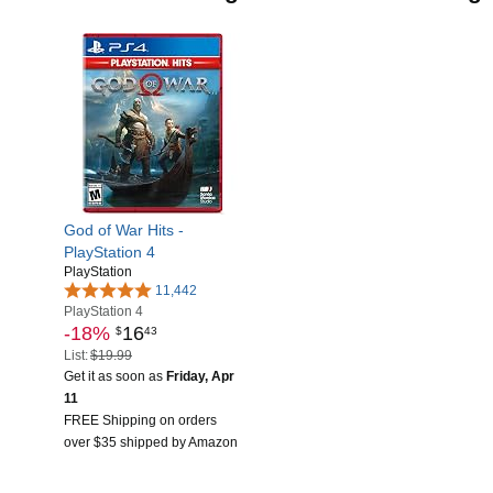
God of War Hits -
PlayStation 4
PlayStation
11,442
PlayStation 4
-18%
16
$
43
List:
$19.99
Get it as soon as
Friday, Apr
11
FREE Shipping on orders
over $35 shipped by Amazon