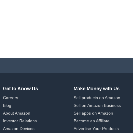
Get to Know Us
Make Money with Us
Careers
Sell products on Amazon
Blog
Sell on Amazon Business
About Amazon
Sell apps on Amazon
Investor Relations
Become an Affiliate
Amazon Devices
Advertise Your Products