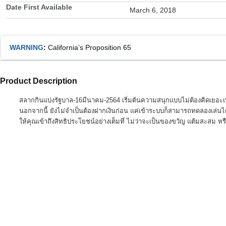
Date First Available
March 6, 2018
WARNING
:
California’s Proposition 65
Product Description
สลากกินแบ่งรัฐบาล-16มีนาคม-2564 เริ่มต้นความสนุกแบบไม่ต้องคิดเยอะเพ
นอกจากนี้ ยังไม่จำเป็นต้องฝากเงินก่อน แค่เข้าระบบก็สามารถทดลองเล่น
ให้คุณเข้าถึงสิทธิประโยชน์อย่างเต็มที่ ไม่ว่าจะเป็นของขวัญ แต้มสะสม หร