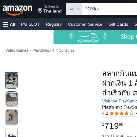
Deliver to
All
Thailand
PG SLOT
Registry
Customer Service
Gift Cards
S
All
›
›
Video Games
PlayStation 4
Consoles
สลากกินแบ
ฝากเงิน 1 
สำเร็จกับ 
Visit the PlayStat
Platform :
PlaySt
4.2
719
$
98
$123.86 Shipping