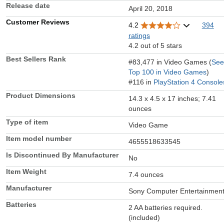
Release date
April 20, 2018
Customer Reviews
4.2
394
ratings
4.2 out of 5 stars
Best Sellers Rank
#83,477 in Video Games (
See
Top 100 in Video Games
)
#116 in
PlayStation 4 Console
Product Dimensions
14.3 x 4.5 x 17 inches; 7.41
ounces
Type of item
Video Game
Item model number
4655518633545
Is Discontinued By Manufacturer
No
Item Weight
7.4 ounces
Manufacturer
Sony Computer Entertainmen
Batteries
2 AA batteries required.
(included)