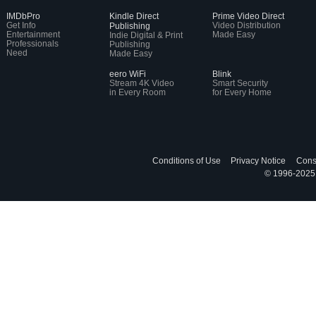
IMDbPro
Kindle Direct
Prime Video Direct
Get Info
Video Distribution
Publishing
Entertainment
Made Easy
Indie Digital & Print
Professionals
Publishing
Need
Made Easy
eero WiFi
Blink
Stream 4K Video
Smart Security
in Every Room
for Every Home
Conditions of Use
Privacy Notice
Cons
© 1996-2025, 