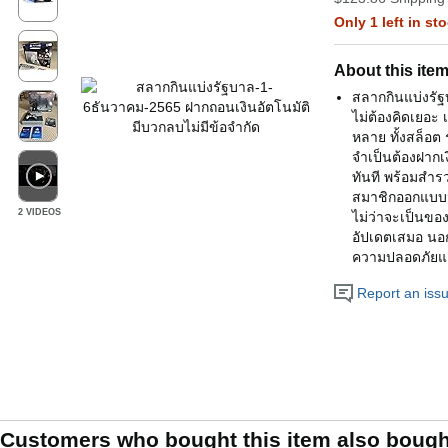
Only 1 left in st
About this ite
สลากกินแบ่งรั
ไม่ต้องคิดเยอะ
หลาย ทั้งสล็อต 
จำเป็นต้องฝากเ
ทันที พร้อมสำร
สมาชิกออกแบบมาเ
2 VIDEOS
ไม่ว่าจะเป็นขอ
อัปเดตเสมอ นอกจ
ความปลอดภัยแ
Report an issue
Customers who bought this item also bough