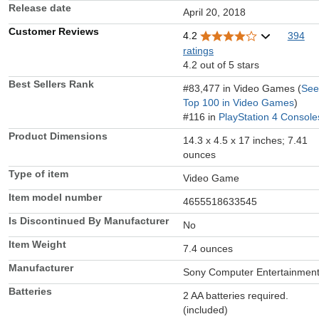
Release date
April 20, 2018
Customer Reviews
4.2
394
ratings
4.2 out of 5 stars
Best Sellers Rank
#83,477 in Video Games (
See
Top 100 in Video Games
)
#116 in
PlayStation 4 Console
Product Dimensions
14.3 x 4.5 x 17 inches; 7.41
ounces
Type of item
Video Game
Item model number
4655518633545
Is Discontinued By Manufacturer
No
Item Weight
7.4 ounces
Manufacturer
Sony Computer Entertainmen
Batteries
2 AA batteries required.
(included)