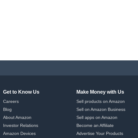
Get to Know Us
Make Money with Us
Careers
Sell products on Amazon
Blog
Sell on Amazon Business
About Amazon
Sell apps on Amazon
Investor Relations
Become an Affiliate
Amazon Devices
Advertise Your Products