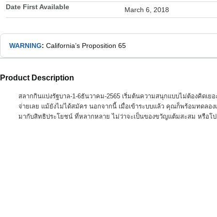
Date First Available
March 6, 2018
WARNING
:
California’s Proposition 65
Product Description
สลากกินแบ่งรัฐบาล-1-6ธันวาคม-2565 เริ่มต้นความสนุกแบบไม่ต้องคิดเยอะ
จ่ายเลย แม้ยังไม่ได้สมัคร นอกจากนี้ เมื่อเข้าระบบแล้ว คุณก็พร้อมทด
มากับสิทธิประโยชน์ ที่หลากหลาย ไม่ว่าจะเป็นของขวัญแต้มสะสม หรือโปร