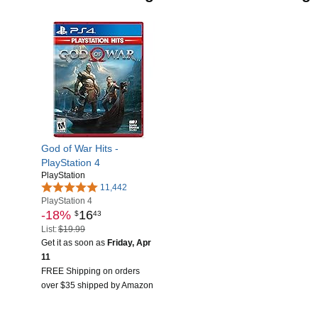
God of War Hits -
PlayStation 4
PlayStation
11,442
PlayStation 4
-18%
16
$
43
List:
$19.99
Get it as soon as
Friday, Apr
11
FREE Shipping on orders
over $35 shipped by Amazon