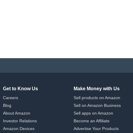
Get to Know Us
Make Money with Us
Careers
Sell products on Amazon
Blog
Sell on Amazon Business
About Amazon
Sell apps on Amazon
Investor Relations
Become an Affiliate
Amazon Devices
Advertise Your Products