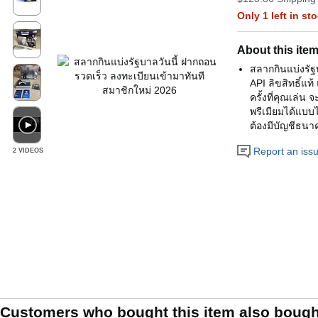
Only 1 left in st
About this ite
สลากกินแบ่งรัฐ
API ลิขสิทธิ์แท้
ครั้งที่คุณเล่น 
พรีเมียมได้แบบไ
ต้องมีบัญชีธนาค
Report an issue
2 VIDEOS
Customers who bought this item also bough