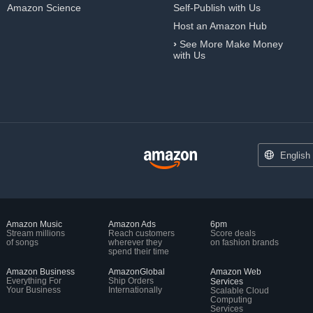
Amazon Science
Self-Publish with Us
Host an Amazon Hub
›
See More Make Money
with Us
English
Amazon Music
Amazon Ads
6pm
Stream millions
Reach customers
Score deals
of songs
wherever they
on fashion brands
spend their time
Amazon Business
AmazonGlobal
Amazon Web
Everything For
Ship Orders
Services
Your Business
Internationally
Scalable Cloud
Computing
Services