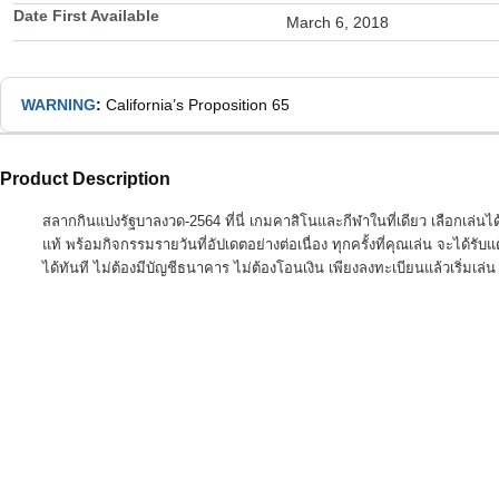
Date First Available
March 6, 2018
WARNING
:
California’s Proposition 65
Product Description
สลากกินแบ่งรัฐบาลงวด-2564 ที่นี่ เกมคาสิโนและกีฬาในที่เดียว เลือกเล่
แท้ พร้อมกิจกรรมรายวันที่อัปเดตอย่างต่อเนื่อง ทุกครั้งที่คุณเล่น จะได้รั
ได้ทันที ไม่ต้องมีบัญชีธนาคาร ไม่ต้องโอนเงิน เพียงลงทะเบียนแล้วเริ่มเล่น