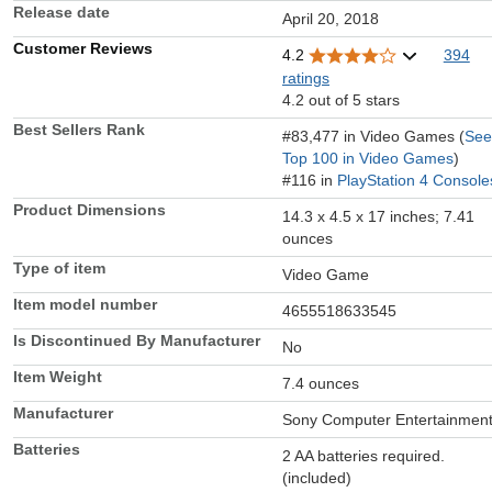
Release date
April 20, 2018
Customer Reviews
4.2
394
ratings
4.2 out of 5 stars
Best Sellers Rank
#83,477 in Video Games (
See
Top 100 in Video Games
)
#116 in
PlayStation 4 Console
Product Dimensions
14.3 x 4.5 x 17 inches; 7.41
ounces
Type of item
Video Game
Item model number
4655518633545
Is Discontinued By Manufacturer
No
Item Weight
7.4 ounces
Manufacturer
Sony Computer Entertainmen
Batteries
2 AA batteries required.
(included)