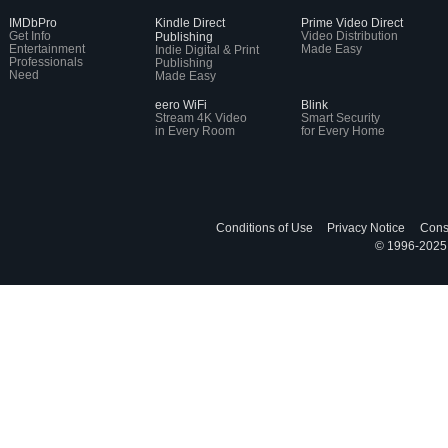
IMDbPro
Kindle Direct
Prime Video Direct
Get Info
Video Distribution
Publishing
Entertainment
Made Easy
Indie Digital & Print
Professionals
Publishing
Need
Made Easy
eero WiFi
Blink
Stream 4K Video
Smart Security
in Every Room
for Every Home
Conditions of Use
Privacy Notice
Cons
© 1996-2025, 