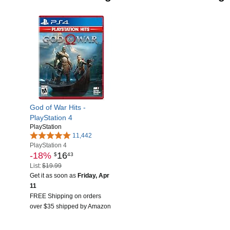
God of War Hits -
PlayStation 4
PlayStation
11,442
PlayStation 4
-18%
16
$
43
List:
$19.99
Get it as soon as
Friday, Apr
11
FREE Shipping on orders
over $35 shipped by Amazon