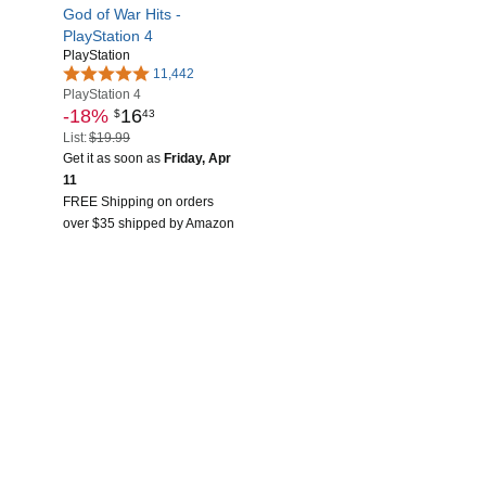
God of War Hits -
PlayStation 4
PlayStation
11,442
PlayStation 4
-18%
16
$
43
List:
$19.99
Get it as soon as
Friday, Apr
11
FREE Shipping on orders
over $35 shipped by Amazon