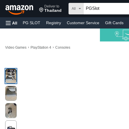
Deliver to
All
Thailand
PG SLOT
Registry
Customer Service
Gift Cards
All
›
›
Video Games
PlayStation 4
Consoles