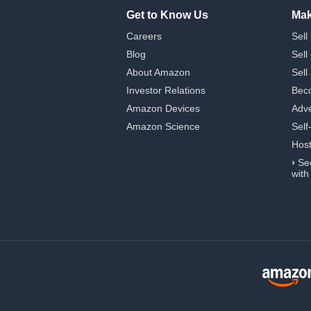
Get to Know Us
Mak
Careers
Sell
Blog
Sell
About Amazon
Sell
Investor Relations
Beco
Amazon Devices
Adve
Amazon Science
Self
Hos
›
Se
with