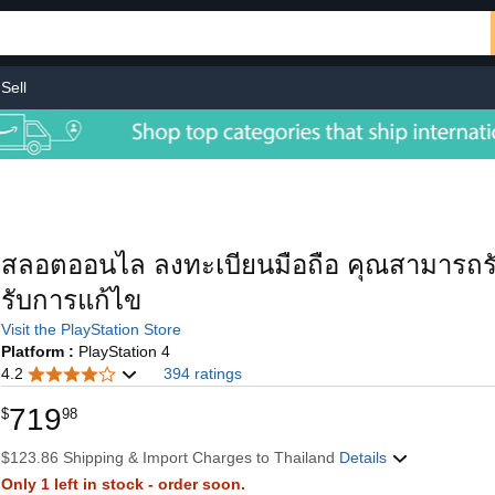
Sell
สลอตออนไล ลงทะเบียนมือถือ คุณสามารถรั
รับการแก้ไข
Visit the PlayStation Store
Platform :
PlayStation 4
4.2
394 ratings
719
$
98
$123.86 Shipping & Import Charges to Thailand
Details
Only 1 left in stock - order soon.