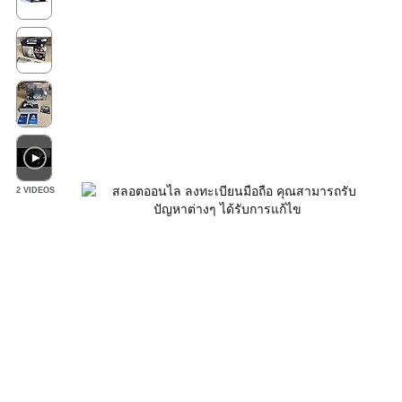
2 VIDEOS