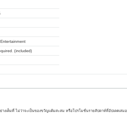
5
Entertainment
equired. (included)
งเต็มที่ ไม่ว่าจะเป็นของขวัญแต้มสะสม หรือโปรโมชั่นรายสัปดาห์ที่อัปเดตเสมอ 