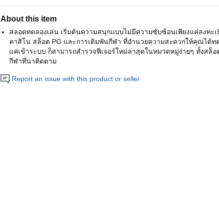
About this item
สลอดทดลองเล่น เริ่มต้นความสนุกแบบไม่มีความซับซ้อนเพียงแค่ลงทะเบ
คาสิโน สล็อต PG และการเดิมพันกีฬา ที่อำนวยความสะดวกให้คุณได้ทดล
แค่เข้าระบบ ก็สามารถสำรวจฟีเจอร์ใหม่ล่าสุดในหมวดหมู่ง่ายๆ ทั้งสล็อต 
กีฬาที่น่าติดตาม
Report an issue with this product or seller