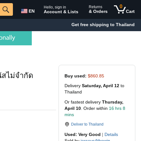
0
Returns
Hello, sign in
EN
& Orders
Cart
Account & Lists
Get free shipping to Thailand
สไม่จำกัด
Buy used:
$860.85
Delivery
Saturday, April 12
to
Thailand
Or fastest delivery
Thursday,
April 10
. Order within
16 hrs 8
mins
Deliver to
Thailand
Used: Very Good
|
Details
Sold by
jerseys4thewin