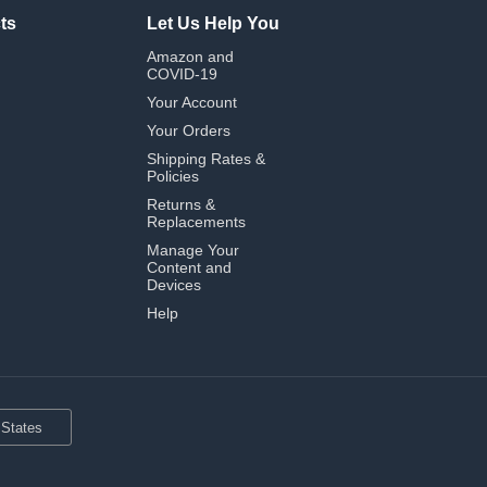
ts
Let Us Help You
Amazon and
COVID-19
Your Account
Your Orders
Shipping Rates &
Policies
Returns &
Replacements
Manage Your
Content and
Devices
Help
 States