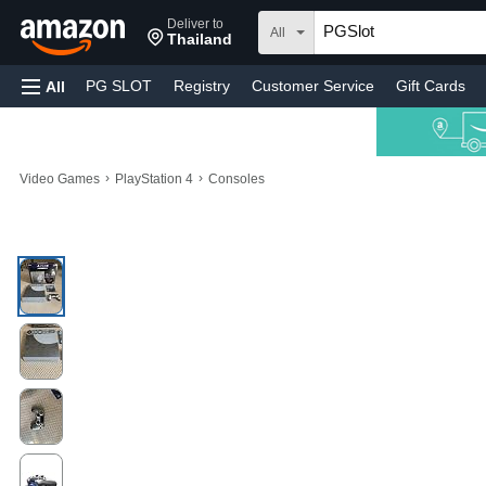
Deliver to
All
Thailand
PG SLOT
Registry
Customer Service
Gift Cards
All
›
›
Video Games
PlayStation 4
Consoles