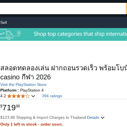
Sell
สลอดทดลองเล่น ฝากถอนรวดเร็ว พร้อมโบนั
casino กีฬา 2026
Visit the PlayStation Store
Platform :
PlayStation 4
4.2
394 ratings
719
$
98
$123.86 Shipping & Import Charges to Thailand
Details
Only 1 left in stock - order soon.