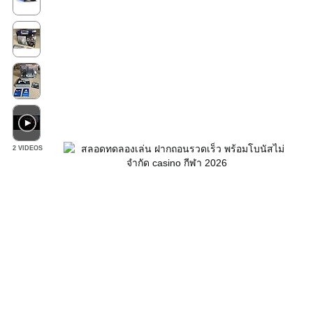
2 VIDEOS