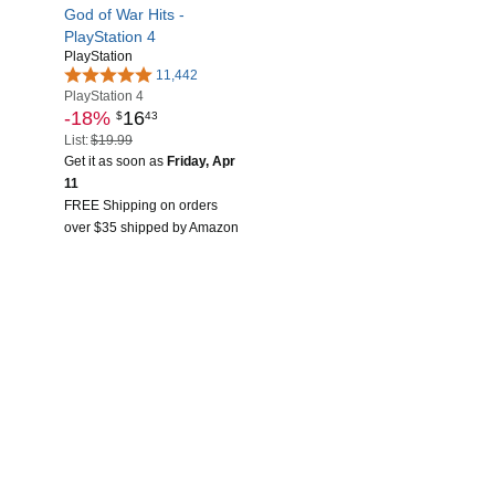
God of War Hits -
PlayStation 4
PlayStation
11,442
PlayStation 4
-18%
16
$
43
List:
$19.99
Get it as soon as
Friday, Apr
11
FREE Shipping on orders
over $35 shipped by Amazon