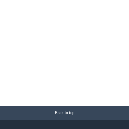
Back to top