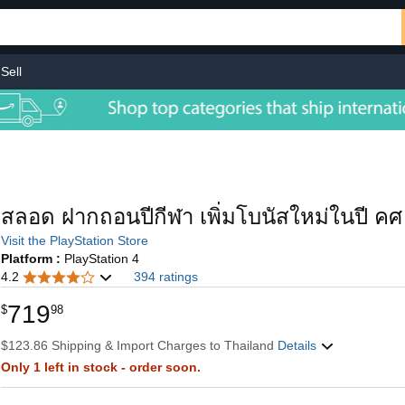
Sell
สลอด ฝากถอนปีกีฬา เพิ่มโบนัสใหม่ในปี คศ
Visit the PlayStation Store
Platform :
PlayStation 4
4.2
394 ratings
719
$
98
$123.86 Shipping & Import Charges to Thailand
Details
Only 1 left in stock - order soon.