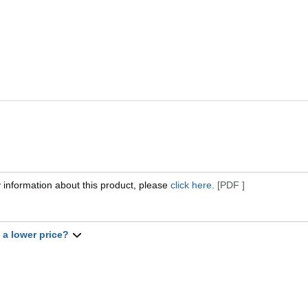
 information about this product, please
click here.
[PDF ]
t a lower price?