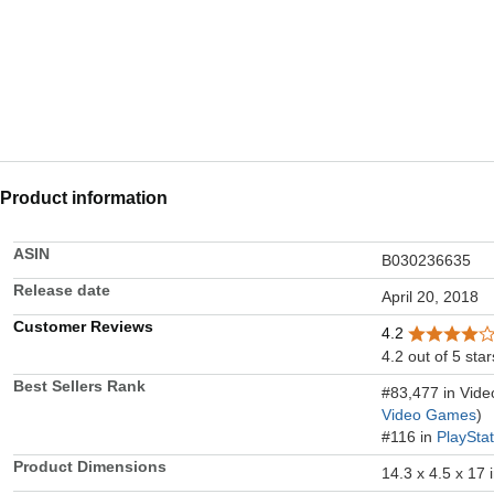
Product information
ASIN
B030236635
Release date
April 20, 2018
Customer Reviews
4.2
4.2 out of 5 star
Best Sellers Rank
#83,477 in Vid
Video Games
)
#116 in
PlaySta
Product Dimensions
14.3 x 4.5 x 17