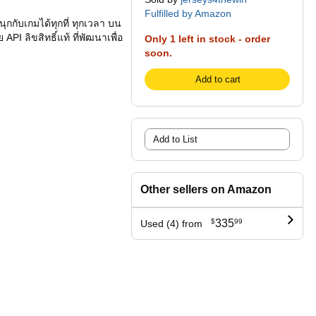
Fulfilled by Amazon
กับเกมได้ทุกที่ ทุกเวลา บน
PI ลิขสิทธิ์แท้ ที่พัฒนาเพื่อ
Only 1 left in stock - order
soon.
Add to cart
Add to List
Other sellers on Amazon
$
335
99
Used (4) from