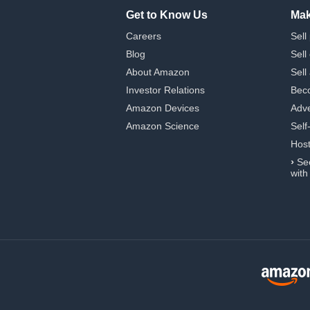
Get to Know Us
Mak
Careers
Sell
Blog
Sell
About Amazon
Sell
Investor Relations
Beco
Amazon Devices
Adve
Amazon Science
Self
Hos
›
Se
with