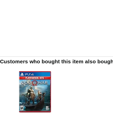
Customers who bought this item also bough