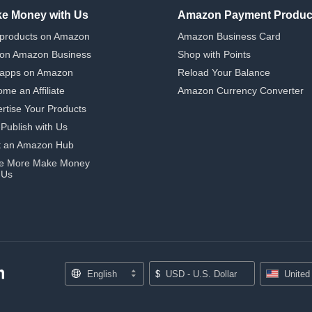
e Money with Us
Amazon Payment Produc
 products on Amazon
Amazon Business Card
 on Amazon Business
Shop with Points
 apps on Amazon
Reload Your Balance
me an Affiliate
Amazon Currency Converter
rtise Your Products
-Publish with Us
t an Amazon Hub
e More Make Money
 Us
English
$
USD - U.S. Dollar
United