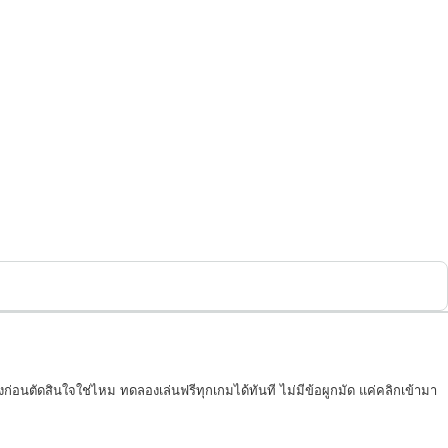
งก่อนตัดสินใจใช่ไหม ทดลองเล่นฟรีทุกเกมได้ทันที ไม่มีข้อผูกมัด แค่คลิกเข้ามา