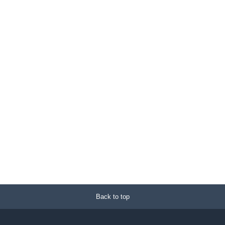
Back to top