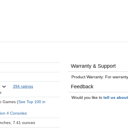
Warranty & Support
Product Warranty: For warranty
Feedback
394 ratings
s
Would you like to
tell us abou
eo Games (
See Top 100 in
tion 4 Consoles
 inches; 7.41 ounces