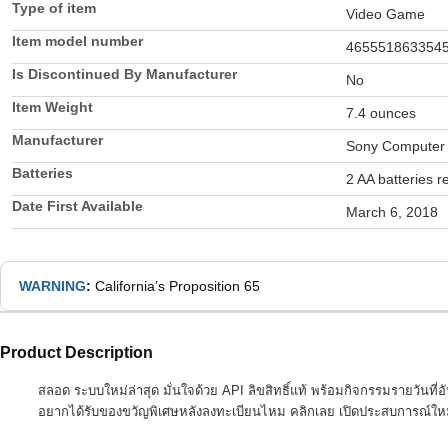
Type of item
Video Game
Item model number
465551863354
Is Discontinued By Manufacturer
No
Item Weight
7.4 ounces
Manufacturer
Sony Computer 
Batteries
2 AA batteries r
Date First Available
March 6, 2018
WARNING
:
California’s Proposition 65
Product Description
สลอด ระบบใหม่ล่าสุด มั่นใจด้วย API ลิขสิทธิ์แท้ พร้อมกิจกรรมรายวันที่อ
อยากได้รับของขวัญพิเศษหลังลงทะเบียนไหม คลิกเลย เปิดประสบการณ์ใหม่ได้