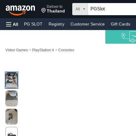
Deliver to
All
Thailand
PG SLOT
Registry
Customer Service
Gift Cards
All
›
›
Video Games
PlayStation 4
Consoles