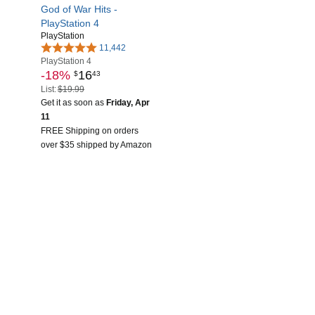
God of War Hits -
PlayStation 4
PlayStation
11,442
PlayStation 4
-18%
16
$
43
List:
$19.99
Get it as soon as
Friday, Apr
11
FREE Shipping on orders
over $35 shipped by Amazon