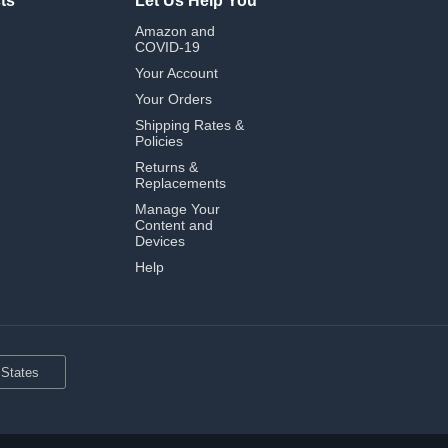
ts
Let Us Help You
Amazon and
COVID-19
Your Account
Your Orders
Shipping Rates &
Policies
Returns &
Replacements
Manage Your
Content and
Devices
Help
 States