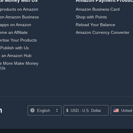
e Money with Us
Amazon Payment Produc
 products on Amazon
Amazon Business Card
 on Amazon Business
Shop with Points
 apps on Amazon
Reload Your Balance
me an Affiliate
Amazon Currency Converter
rtise Your Products
-Publish with Us
t an Amazon Hub
e More Make Money
 Us
English
$
USD - U.S. Dollar
United