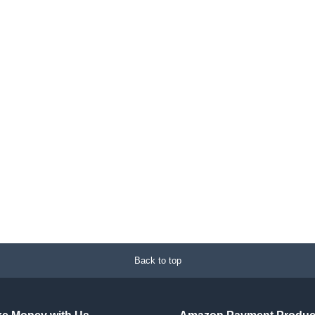
Back to top