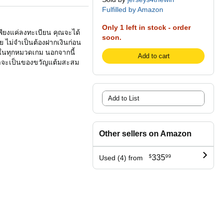
Fulfilled by Amazon
Only 1 left in stock - order
 เพียงแค่ลงทะเบียน คุณจะได้
soon.
ย ไม่จำเป็นต้องฝากเงินก่อน
ดในทุกหมวดเกม นอกจากนี้
Add to cart
่ว่าจะเป็นของขวัญแต้มสะสม
Add to List
Other sellers on Amazon
$
335
99
Used (4) from