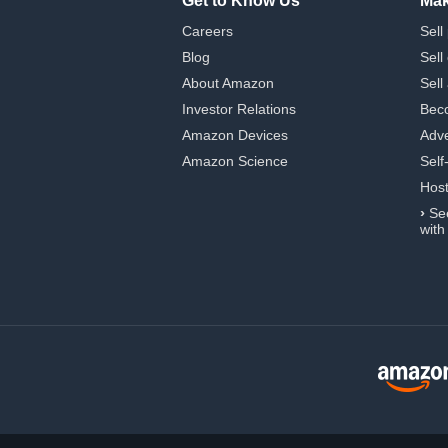
Get to Know Us
Mak
Careers
Sell
Blog
Sell
About Amazon
Sell
Investor Relations
Beco
Amazon Devices
Adve
Amazon Science
Self
Hos
›
Se
with