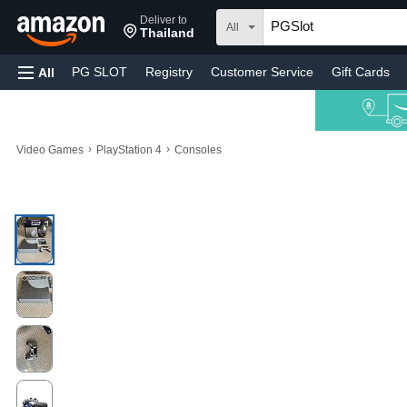
Deliver to
All
Thailand
PG SLOT
Registry
Customer Service
Gift Cards
All
›
›
Video Games
PlayStation 4
Consoles