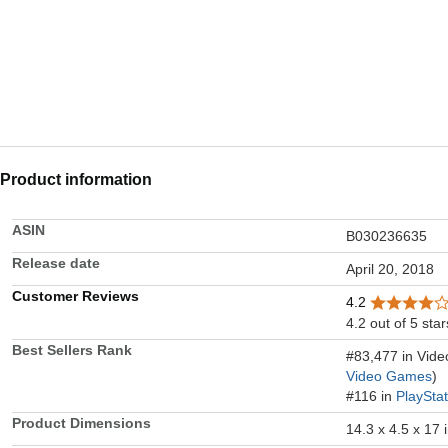
Product information
ASIN
B030236635
Release date
April 20, 2018
Customer Reviews
4.2
4.2 out of 5 star
Best Sellers Rank
#83,477 in Vid
Video Games
)
#116 in
PlaySta
Product Dimensions
14.3 x 4.5 x 17