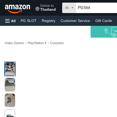
Deliver to
All
Thailand
PG SLOT
Registry
Customer Service
Gift Cards
All
›
›
Video Games
PlayStation 4
Consoles