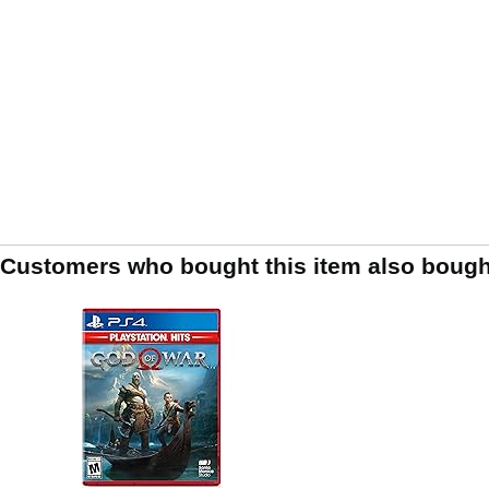
Customers who bought this item also bough