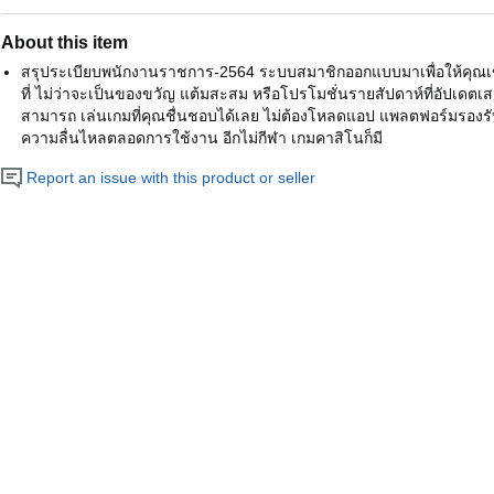
About this item
สรุประเบียบพนักงานราชการ-2564 ระบบสมาชิกออกแบบมาเพื่อให้คุณเข้
ที่ ไม่ว่าจะเป็นของขวัญ แต้มสะสม หรือโปรโมชั่นรายสัปดาห์ที่อัปเดตเ
สามารถ เล่นเกมที่คุณชื่นชอบได้เลย ไม่ต้องโหลดแอป แพลตฟอร์มรองรับ
ความลื่นไหลตลอดการใช้งาน อีกไม่กีฬา เกมคาสิโนก็มี
Report an issue with this product or seller