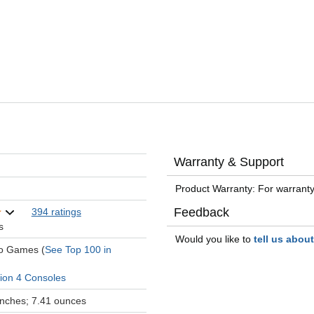
Warranty & Support
Product Warranty: For warranty
Feedback
394 ratings
s
Would you like to
tell us abou
eo Games (
See Top 100 in
tion 4 Consoles
 inches; 7.41 ounces