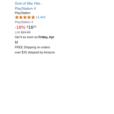
God of War Hits -
PlayStation 4
PlayStation
11,442
PlayStation 4
-18%
16
$
43
List:
$19.99
Get it as soon as
Friday, Apr
11
FREE Shipping on orders
over $35 shipped by Amazon