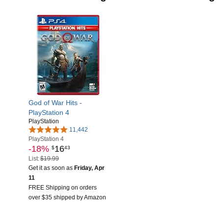
God of War Hits -
PlayStation 4
PlayStation
11,442
PlayStation 4
-18%
16
$
43
List:
$19.99
Get it as soon as
Friday, Apr
11
FREE Shipping on orders
over $35 shipped by Amazon