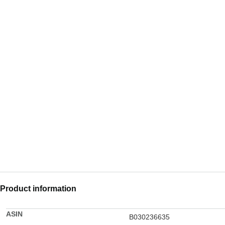
Product information
ASIN
B030236635