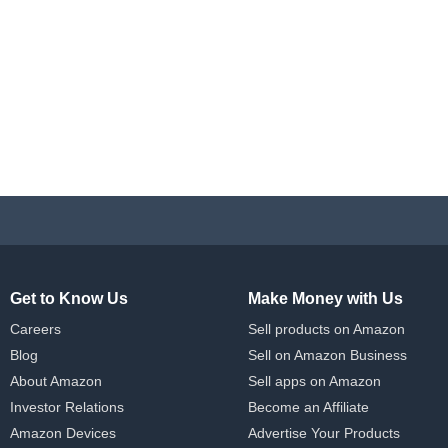
Get to Know Us
Make Money with Us
Careers
Sell products on Amazon
Blog
Sell on Amazon Business
About Amazon
Sell apps on Amazon
Investor Relations
Become an Affiliate
Amazon Devices
Advertise Your Products