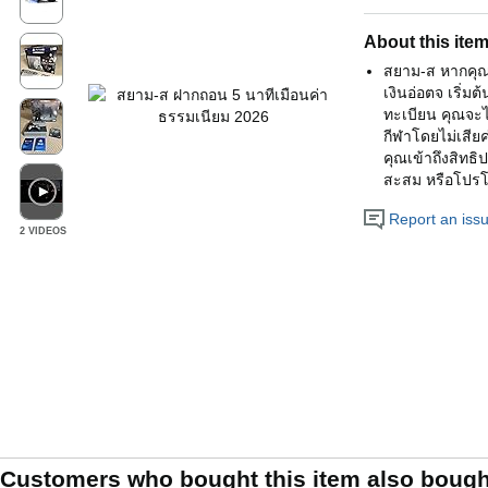
About this ite
สยาม-ส หากคุณม
เงินอ่อตจ เริ่ม
ทะเบียน คุณจะไ
กีฬาโดยไม่เสียค
คุณเข้าถึงสิทธิ
สะสม หรือโปรโ
Report an issue
2 VIDEOS
Customers who bought this item also bough