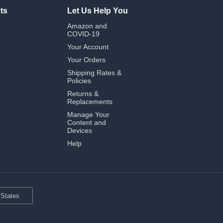
ts
Let Us Help You
Amazon and
COVID-19
Your Account
Your Orders
Shipping Rates &
Policies
Returns &
Replacements
Manage Your
Content and
Devices
Help
 States