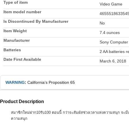
Type of item
Video Game
Item model number
465551863354
Is Discontinued By Manufacturer
No
Item Weight
7.4 ounces
Manufacturer
Sony Computer 
Batteries
2 AA batteries r
Date First Available
March 6, 2018
WARNING
:
California’s Proposition 65
Product Description
สมาชิกใหม่ฝาก10รับ100 ตอนนี้ กว่าจะสัมผัสช่วงเวลาแห่งความสนุก จะมีแต่
ความสนุก