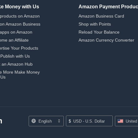
e Money with Us
Amazon Payment Produc
 products on Amazon
Amazon Business Card
 on Amazon Business
Shop with Points
 apps on Amazon
Reload Your Balance
me an Affiliate
Amazon Currency Converter
rtise Your Products
-Publish with Us
t an Amazon Hub
e More Make Money
 Us
English
$
USD - U.S. Dollar
United