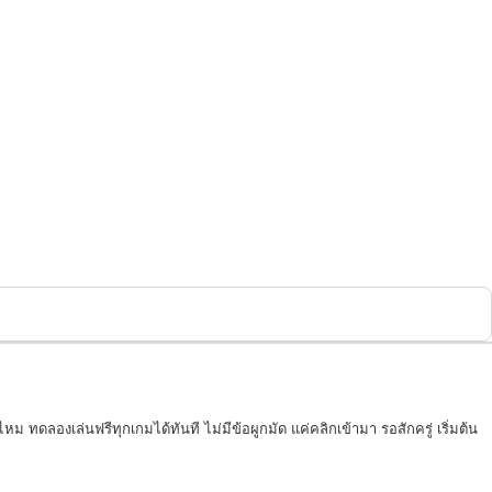
ทดลองเล่นฟรีทุกเกมได้ทันที ไม่มีข้อผูกมัด แค่คลิกเข้ามา รอสักครู่ เริ่มต้น