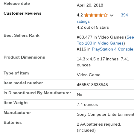
Release date
April 20, 2018
Customer Reviews
4.2
394
ratings
4.2 out of 5 stars
Best Sellers Rank
#83,477 in Video Games (
See
Top 100 in Video Games
)
#116 in
PlayStation 4 Console
Product Dimensions
14.3 x 4.5 x 17 inches; 7.41
ounces
Type of item
Video Game
Item model number
4655518633545
Is Discontinued By Manufacturer
No
Item Weight
7.4 ounces
Manufacturer
Sony Computer Entertainmen
Batteries
2 AA batteries required.
(included)