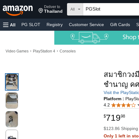
Deliver to
All
Thailand
PG SLOT
Registry
Customer Service
Gift Cards
S
All
›
›
Video Games
PlayStation 4
Consoles
สมาชิกวงมี
ชำนาญ คศ
Visit the PlayStat
Platform :
PlaySt
4.2
719
$
98
$123.86 Shipping
Only 1 left in st