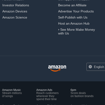
Investor Relations
Become an Affiliate
Amazon Devices
Advertise Your Products
Amazon Science
Self-Publish with Us
Host an Amazon Hub
›
See More Make Money
with Us
English
Amazon Music
Amazon Ads
6pm
Stream millions
Reach customers
Score deals
of songs
wherever they
on fashion brands
spend their time