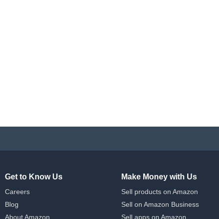
Get to Know Us
Make Money with Us
Careers
Sell products on Amazon
Blog
Sell on Amazon Business
About Amazon
Sell apps on Amazon